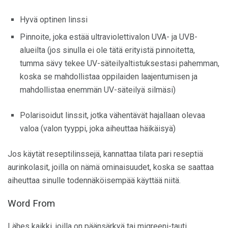
Hyvä optinen linssi
Pinnoite, joka estää ultraviolettivalon UVA- ja UVB-
alueilta (jos sinulla ei ole tätä erityistä pinnoitetta,
tumma sävy tekee UV-säteilyaltistuksestasi pahemman,
koska se mahdollistaa oppilaiden laajentumisen ja
mahdollistaa enemmän UV-säteilyä silmäsi)
Polarisoidut linssit, jotka vähentävät hajallaan olevaa
valoa (valon tyyppi, joka aiheuttaa häikäisyä)
Jos käytät reseptilinssejä, kannattaa tilata pari reseptiä
aurinkolasit, joilla on nämä ominaisuudet, koska se saattaa
aiheuttaa sinulle todennäköisempää käyttää niitä.
Word From
Lähes kaikki, joilla on päänsärkyä tai migreeni-tauti,