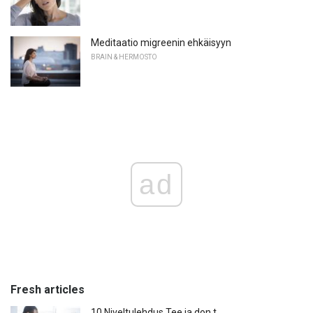
Meditaatio migreenin ehkäisyyn
BRAIN & HERMOSTO
ad
Fresh articles
10 Niveltulehdus Tee ja don t