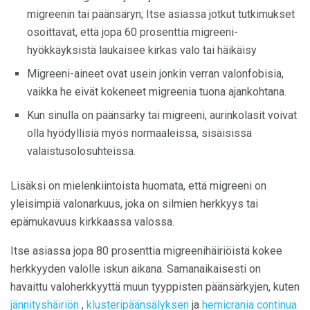
migreenin tai päänsäryn; Itse asiassa jotkut tutkimukset
osoittavat, että jopa 60 prosenttia migreeni-
hyökkäyksistä laukaisee kirkas valo tai häikäisy
Migreeni-aineet ovat usein jonkin verran valonfobisia,
vaikka he eivät kokeneet migreenia tuona ajankohtana.
Kun sinulla on päänsärky tai migreeni, aurinkolasit voivat
olla hyödyllisiä myös normaaleissa, sisäisissä
valaistusolosuhteissa.
Lisäksi on mielenkiintoista huomata, että migreeni on
yleisimpiä valonarkuus, joka on silmien herkkyys tai
epämukavuus kirkkaassa valossa.
Itse asiassa jopa 80 prosenttia migreenihäiriöistä kokee
herkkyyden valolle iskun aikana. Samanaikaisesti on
havaittu valoherkkyyttä muun tyyppisten päänsärkyjen, kuten
jännityshäiriön
,
klusteripäänsälyksen
ja
hemicrania continua