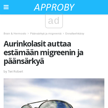
ad
Brain & Hermosto
Päänsärkyä ja migreeniä
Ennaltaehkäisy
Aurinkolasit auttaa
estämään migreenin ja
päänsärkyä
by Teri Robert