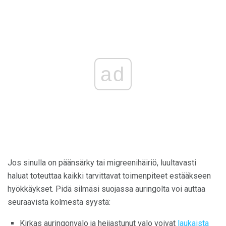
ad
Jos sinulla on päänsärky tai migreenihäiriö, luultavasti
haluat toteuttaa kaikki tarvittavat toimenpiteet estääkseen
hyökkäykset. Pidä silmäsi suojassa auringolta voi auttaa
seuraavista kolmesta syystä:
Kirkas auringonvalo ja heijastunut valo voivat
laukaista