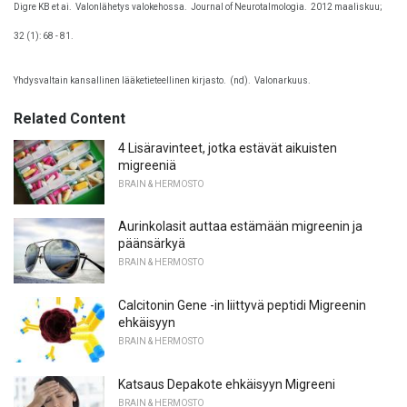
Digre KB et ai.
Valonlähetys valokehossa.
Journal of Neurotalmologia.
2012 maaliskuu;
32 (1): 68 - 81.
Yhdysvaltain kansallinen lääketieteellinen kirjasto.
(nd).
Valonarkuus.
Related Content
4 Lisäravinteet, jotka estävät aikuisten
migreeniä
BRAIN & HERMOSTO
Aurinkolasit auttaa estämään migreenin ja
päänsärkyä
BRAIN & HERMOSTO
Calcitonin Gene -in liittyvä peptidi Migreenin
ehkäisyyn
BRAIN & HERMOSTO
Katsaus Depakote ehkäisyyn Migreeni
BRAIN & HERMOSTO