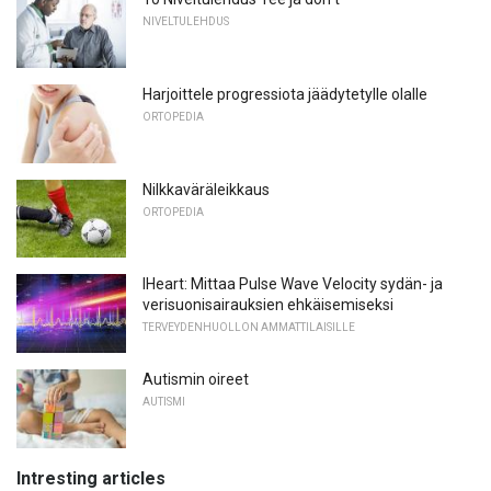
NIVELTULEHDUS
Harjoittele progressiota jäädytetylle olalle
ORTOPEDIA
Nilkkaväräleikkaus
ORTOPEDIA
IHeart: Mittaa Pulse Wave Velocity sydän- ja
verisuonisairauksien ehkäisemiseksi
TERVEYDENHUOLLON AMMATTILAISILLE
Autismin oireet
AUTISMI
Intresting articles