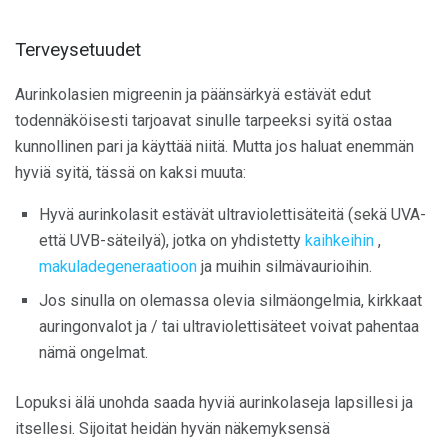
Terveysetuudet
Aurinkolasien migreenin ja päänsärkyä estävät edut
todennäköisesti tarjoavat sinulle tarpeeksi syitä ostaa
kunnollinen pari ja käyttää niitä. Mutta jos haluat enemmän
hyviä syitä, tässä on kaksi muuta:
Hyvä aurinkolasit estävät ultraviolettisäteitä (sekä UVA-
että UVB-säteilyä), jotka on yhdistetty
kaihkeihin
,
makuladegeneraatioon
ja muihin silmävaurioihin.
Jos sinulla on olemassa olevia silmäongelmia, kirkkaat
auringonvalot ja / tai ultraviolettisäteet voivat pahentaa
nämä ongelmat.
Lopuksi älä unohda saada hyviä aurinkolaseja lapsillesi ja
itsellesi. Sijoitat heidän hyvän näkemyksensä