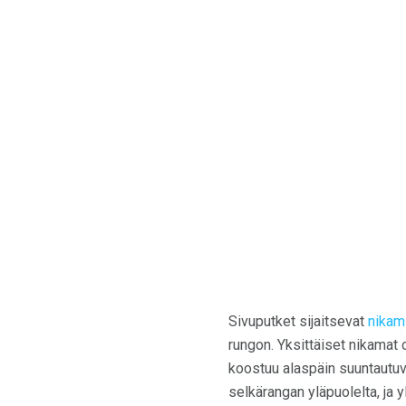
Sivuputket sijaitsevat
nikam
rungon. Yksittäiset nikamat o
koostuu alaspäin suuntautuva
selkärangan yläpuolelta, ja 