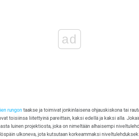
ad
ien rungon
taakse ja toimivat jonkinlaisena ohjauskiskona tai rauta
vat toisiinsa liitettyinä pareittain, kaksi edellä ja kaksi alla. Jok
sta luinen projektiosta, joka on nimeltään alhaisempi niveltulehd
ylöspäin ulkoneva, jota kutsutaan korkeammaksi niveltulehdukseksi