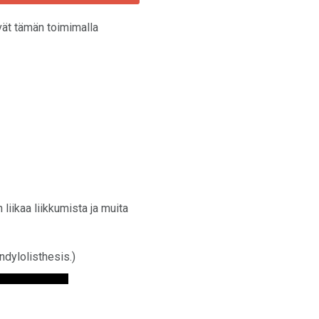
vät tämän toimimalla
 liikaa liikkumista ja muita
dylolisthesis.)