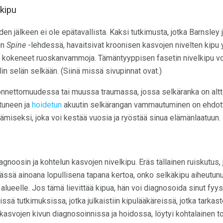
lkipu
n jälkeen ei ole epätavallista. Kaksi tutkimusta, jotka Barnsley 
iin
Spine
-lehdessä, havaitsivat kroonisen kasvojen nivelten kipu yl
vat kokeneet ruoskanvammoja. Tämäntyyppisen fasetin nivelkipu vo
n selän selkään. (Siinä missä sivupinnat ovat.)
nnettomuudessa tai muussa traumassa, jossa selkäranka on alttiin
ttuneen ja
hoidetun
akuutin selkärangan vammautuminen on ehdot
tämiseksi, joka voi kestää vuosia ja ryöstää sinua elämänlaatuun.
agnoosin ja kohtelun kasvojen nivelkipu. Eräs tällainen ruiskutus,
äässä ainoana lopullisena tapana kertoa, onko selkäkipu aiheutunu
alueelle. Jos tämä lievittää kipua, hän voi diagnosoida sinut fyy
ssä tutkimuksissa, jotka julkaistiin kipulääkäreissä, jotka tarka
kasvojen kivun diagnosoinnissa ja hoidossa, löytyi kohtalainen t