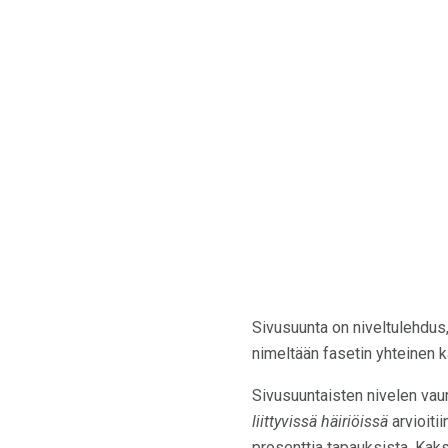
Sivusuunta on niveltulehdus,
nimeltään fasetin yhteinen k
Sivusuuntaisten nivelen va
liittyvissä häiriöissä
arvioitii
prosenttia tapauksista. Kaks