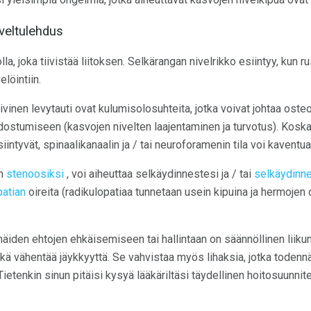
iveltulehdus
lla, joka tiivistää liitoksen. Selkärangan nivelrikko esiintyy, kun r
elöintiin.
iivinen levytauti ovat kulumisolosuhteita, jotka voivat johtaa osteo
odostumiseen (kasvojen nivelten laajentaminen ja turvotus). Kosk
ntyvät, spinaalikanaalin ja / tai neuroforamenin tila voi kaventua
an
stenoosiksi
, voi aiheuttaa selkäydinnestesi ja / tai
selkäydinn
patian
oireita (radikulopatiaa tunnetaan usein kipuina ja hermojen 
äiden ehtojen ehkäisemiseen tai hallintaan on säännöllinen liikunt
kä vähentää jäykkyyttä. Se vahvistaa myös lihaksia, jotka todennä
Tietenkin sinun pitäisi kysyä lääkäriltäsi täydellinen hoitosuunnit