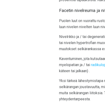
Facetin nivelreuma ja n
Puolen luut on vuorattu rusto
luun nivelen nivelten luun niv
Nivelrikko ja / tai degenerat
tai nivelen hypertrofian mu
muutokset selkärankassa esii
Kaventuminen, jota kutsuta
myelopatian ja / tai
radikulo
käteen tai jalkaan) .
Yksi tärkeä lähestymistapa n
selkärangan joustavuutta, mi
muita selkärangan liitoksia. 
yhteydentarpeesta.