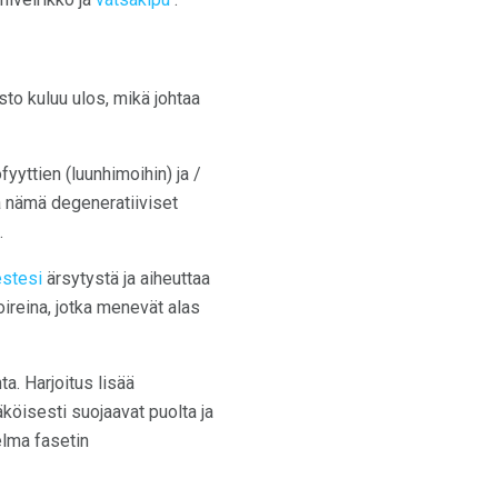
usto kuluu ulos, mikä johtaa
fyyttien (luunhimoihin) ja /
a nämä degeneratiiviset
.
estesi
ärsytystä ja aiheuttaa
oireina, jotka menevät alas
a. Harjoitus lisää
köisesti suojaavat puolta ja
elma fasetin