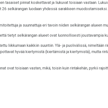
n tasaiset pinnat koskettavat ja liukuvat toisiaan vastaan. Lukui
set 26 selkärangan luodaan yhdessä sarakkeen muodostamiseksi.
mitoitettuja ja suunnattuja eri tavoin niiden selkärangan alueen m
että tietyt selkärangan alueet ovat luonnollisesti joustavampia ku
ettu liikkumaan kaikkiin suuntiin. Ylä- ja puolivälissä, nimeltään r
lpottavat hyvää kiertymistä (kiertämistä ja kiertymistä), mutta rin
nat ovat toisiaan vasten, mikä, toisin kuin rintakehän, pyrkii raj