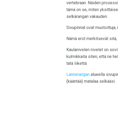
vertebraan. Näiden prosessie
tämä on se, miten yksittäi
selkärangan vakauden.
Sivupinnat ovat muotoiltuja, 
Nämä erot merkitsevät sitä, 
Kaulanivelen nivelet on sovit
kulmikkaita siten, että ne he
tätä liikettä.
Lannerangan
alueella sivupin
(kääntää) matalaa selkääsi.