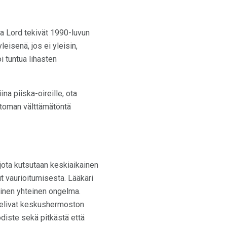
ja Lord tekivät 1990-luvun
eisenä, jos ei yleisin,
i tuntua lihasten
a piiska-oireille, ota
toman välttämätöntä
 jota kutsutaan keskiaikainen
t vaurioitumisesta. Lääkäri
sinen yhteinen ongelma.
stelivat keskushermoston
odiste sekä pitkästä että