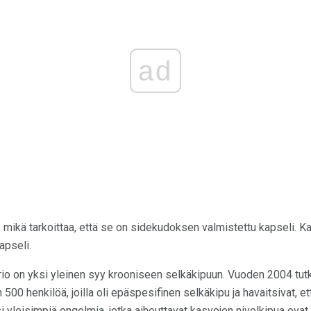
ad
 mikä tarkoittaa, että se on sidekudoksen valmistettu kapseli. K
apseli.
urio on yksi yleinen syy krooniseen selkäkipuun. Vuoden 2004 t
n 500 henkilöä, joilla oli epäspesifinen selkäkipu ja havaitsivat, e
i yleisimpiä ongelmia, jotka aiheuttavat kasvojen nivelkipua ovat 