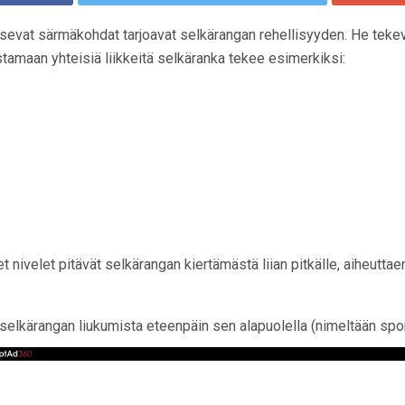
tsevat särmäkohdat tarjoavat selkärangan rehellisyyden. He teke
tamaan yhteisiä liikkeitä selkäranka tekee esimerkiksi:
 nivelet pitävät selkärangan kiertämästä liian pitkälle, aiheuttaen
selkärangan liukumista eteenpäin sen alapuolella (nimeltään spon