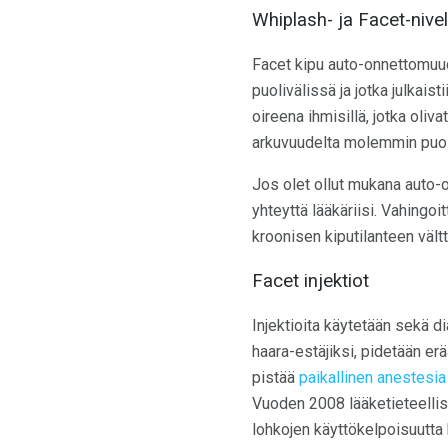
Whiplash- ja Facet-nive
Facet kipu auto-onnettomuude
puolivälissä ja jotka julkaist
oireena ihmisillä, jotka oli
arkuvuudelta molemmin puoli
Jos olet ollut mukana auto-o
yhteyttä lääkäriisi. Vahingoi
kroonisen kiputilanteen vält
Facet injektiot
Injektioita käytetään sekä di
haara-estäjiksi, pidetään er
pistää
paikallinen anestesia
Vuoden 2008 lääketieteellisi
lohkojen käyttökelpoisuutta 