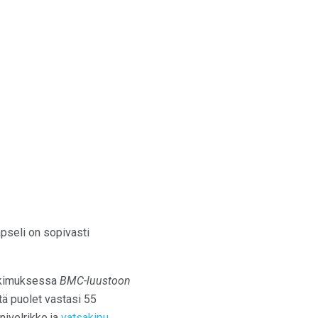
apseli on sopivasti
utkimuksessa
BMC-luustoon
ttä puolet vastasi 55
nivelrikko ja
vatsakipu
.