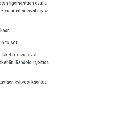
sten ligamenttien avulla
 Sivutumat antavat myös
ukaan.
in toiset.
intakehä, sivut ovat
takehän läsnäolo rajoittaa
oittamaan kykyäsi kääntää