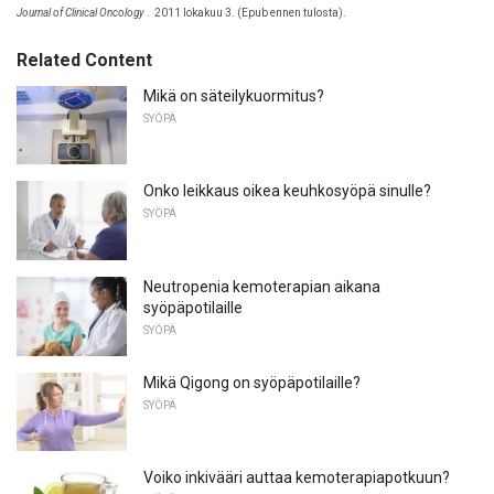
Journal of Clinical Oncology
.
2011 lokakuu 3. (Epub ennen tulosta).
Related Content
Mikä on säteilykuormitus?
SYÖPÄ
Onko leikkaus oikea keuhkosyöpä sinulle?
SYÖPÄ
Neutropenia kemoterapian aikana
syöpäpotilaille
SYÖPÄ
Mikä Qigong on syöpäpotilaille?
SYÖPÄ
Voiko inkivääri auttaa kemoterapiapotkuun?