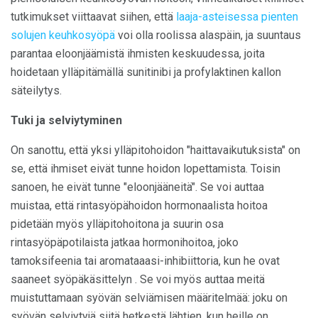
tutkimukset viittaavat siihen, että
laaja-asteisessa pienten
solujen keuhkosyöpä
voi olla roolissa alaspäin, ja suuntaus
parantaa eloonjäämistä ihmisten keskuudessa, joita
hoidetaan ylläpitämällä sunitinibi ja profylaktinen kallon
säteilytys.
Tuki ja selviytyminen
On sanottu, että yksi ylläpitohoidon "haittavaikutuksista" on
se, että ihmiset eivät tunne hoidon lopettamista. Toisin
sanoen, he eivät tunne "eloonjääneitä". Se voi auttaa
muistaa, että rintasyöpähoidon hormonaalista hoitoa
pidetään myös ylläpitohoitona ja suurin osa
rintasyöpäpotilaista jatkaa hormonihoitoa, joko
tamoksifeenia tai aromataaasi-inhibiittoria, kun he ovat
saaneet syöpäkäsittelyn . Se voi myös auttaa meitä
muistuttamaan syövän selviämisen määritelmää: joku on
syövän selviytyjä siitä hetkestä lähtien, kun heille on