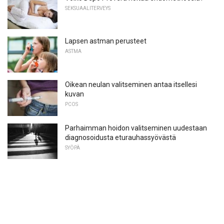
SEKSUAALITERVEYS
Lapsen astman perusteet
ASTMA
Oikean neulan valitseminen antaa itsellesi
kuvan
PCOS
Parhaimman hoidon valitseminen uudestaan ​​
diagnosoidusta eturauhassyövästä
SYÖPÄ