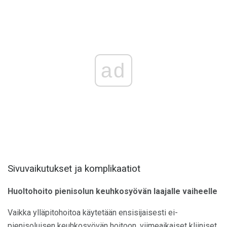
ad
Sivuvaikutukset ja komplikaatiot
Huoltohoito pienisolun keuhkosyövän laajalle vaiheelle
Vaikka ylläpitohoitoa käytetään ensisijaisesti ei-
pienisoluisen keuhkosyövän hoitoon, viimeaikaiset kliiniset