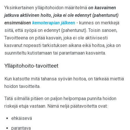
Yksinkertainen ylläpitohoidon määritelmä
on kasvaimen
jatkuva aktiivinen hoito, joka ei ole edennyt (pahentunut)
ensimmäisen
kemoterapian jälkeen
- kunnes on merkkejä
siitä, että syöpä on edennyt (pahentunut). Toisin sanoen,
Tavoitteena on pitää kasvain, joka ei ole aktiivisesti
kasvanut nopeasti tarkistuksen aikana eikä hoitoa, joka on
suunniteltu kutistamaan tai parantamaan kasvainta.
Ylläpitohoito-tavoitteet
Kun katsotte mitä tahansa syövän hoitoa, on tärkeää miettiä
hoidon tavoitteita.
Tätä silmällä pitäen on paljon helpompaa punnita hoidon
riskejä etuja vastaan. Nämä neljä päätavoitetta ovat:
ehkäisevä
parantava