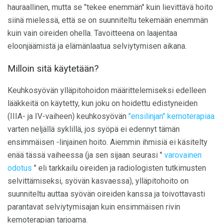
hauraallinen, mutta se "tekee enemmän" kuin lievittävä hoito
siinä mielessä, että se on suunniteltu tekemään enemmän
kuin vain oireiden ohella. Tavoitteena on laajentaa
eloonjäämistä ja elämänlaatua selviytymisen aikana.
Milloin sitä käytetään?
Keuhkosyövän ylläpitohoidon määrittelemiseksi edelleen
lääkkeitä on käytetty, kun joku on hoidettu edistyneiden
(IIIA- ja IV-vaiheen) keuhkosyövän
"ensilinjan" kemoterapiaa
varten neljällä syklillä, jos syöpä ei edennyt tämän
ensimmäisen -linjainen hoito. Aiemmin ihmisiä ei käsitelty
enää tässä vaiheessa (ja sen sijaan seurasi "
varovainen
odotus
" eli tarkkailu oireiden ja radiologisten tutkimusten
selvittämiseksi, syövän kasvaessa), ylläpitohoito on
suunniteltu auttaa syövän oireiden kanssa ja toivottavasti
parantavat selviytymisajan kuin ensimmäisen rivin
kemoterapian tarjoama.