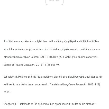
Positiivinen vuorovaikutus profylaktisen kallon säteilyn ja ylläpidon välillä Sunitinibin
käsittelemättömien laajakantoisten pienisoluisten syöpäkasvainten potilaiden kanssa
standardikemoterapian jälkeen: CALGB 30504: n (ALLIANCE) toissijainen analyysi.
Journal of Thoracic Oncology
.
2016. 11 (3): 361 = 9.
Schneider, B. Huolto sunitinib laaja-asteinen pienisoluinen keuhkosyöpä: uusi standardi,
vaihtoehto tai askel oikeaan suuntaan?
.
Translational Lung Cancer Research
.
2015. 4 (5):
6358.
Shepherd, F. Huoltohoito on ikä ei-pienisolujen syöpäkasvain, mutta mihin hintaan?
.