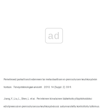
ad
Pemetrexed paikallisesti edenneen tai metastaattisen ei-pienisoluisen keuhkosyövän
hoitoon.
Terveysteknologian arviointi
.
2010. 14 (Suppl. 2): 33-9.
Jiang, Y., Liu, L., Shen, L. et ai.
Perinteinen kiinalainen lääkehoito ylläpitohoidoksi
edistyneessä ei-pienisoluisessa keuhkosyövässä: satunnaistettu kontrolloitu tutkimus.