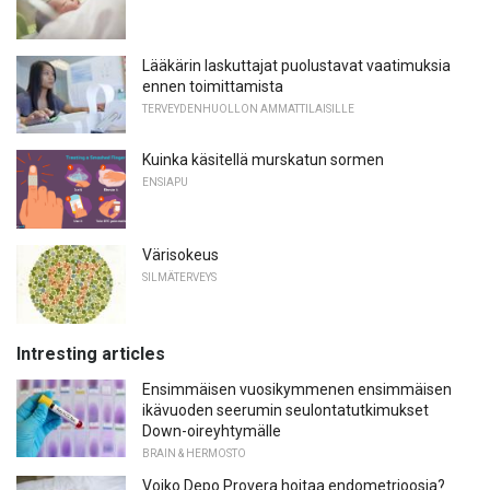
Lääkärin laskuttajat puolustavat vaatimuksia
ennen toimittamista
TERVEYDENHUOLLON AMMATTILAISILLE
Kuinka käsitellä murskatun sormen
ENSIAPU
Värisokeus
SILMÄTERVEYS
Intresting articles
Ensimmäisen vuosikymmenen ensimmäisen
ikävuoden seerumin seulontatutkimukset
Down-oireyhtymälle
BRAIN & HERMOSTO
Voiko Depo Provera hoitaa endometrioosia?