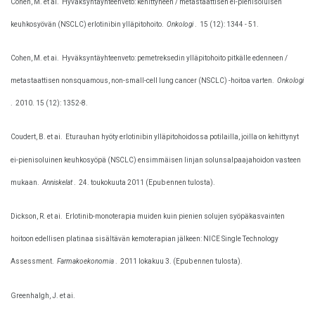
Cohen, M. et ai.
Hyväksyntäyhteenveto: kehittyneen / metastaattisen ei-pienisoluisen
keuhkosyövän (NSCLC) erlotinibin ylläpitohoito.
Onkologi
.
15 (12): 1344 - 51.
Cohen, M. et ai.
Hyväksyntäyhteenveto: pemetreksedin ylläpitohoito pitkälle edenneen /
metastaattisen nonsquamous, non-small-cell lung cancer (NSCLC) -hoitoa varten.
Onkologi
.
2010. 15 (12): 1352-8.
Coudert, B. et ai.
Eturauhan hyöty erlotinibin ylläpitohoidossa potilailla, joilla on kehittynyt
ei-pienisoluinen keuhkosyöpä (NSCLC) ensimmäisen linjan solunsalpaajahoidon vasteen
mukaan.
Anniskelat
.
24. toukokuuta 2011 (Epub ennen tulosta).
Dickson, R. et ai.
Erlotinib-monoterapia muiden kuin pienien solujen syöpäkasvainten
hoitoon edellisen platinaa sisältävän kemoterapian jälkeen: NICE Single Technology
Assessment.
Farmakoekonomia
.
2011 lokakuu 3. (Epub ennen tulosta).
Greenhalgh, J. et ai.