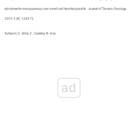
edistyneelle nonsquamous non-small cell-keuhkosyövälle.
Journal of Thoracic Oncology
.
2010. 5 (8): 1263-72.
Kulkarni, S., Vella, E., Coakley, N. et ai.
ad