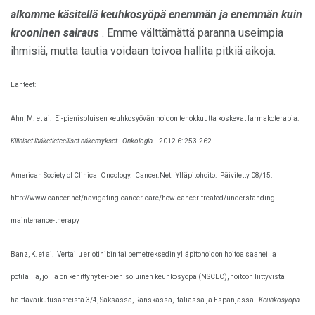
alkomme käsitellä keuhkosyöpä enemmän ja enemmän kuin
krooninen sairaus
. Emme välttämättä paranna useimpia
ihmisiä, mutta tautia voidaan toivoa hallita pitkiä aikoja.
Lähteet:
Ahn, M. et ai.
Ei-pienisoluisen keuhkosyövän hoidon tehokkuutta koskevat farmakoterapia.
Kliiniset lääketieteelliset näkemykset.
Onkologia
.
2012 6: 253-262.
American Society of Clinical Oncology.
Cancer.Net.
Ylläpitohoito.
Päivitetty 08/15.
http://www.cancer.net/navigating-cancer-care/how-cancer-treated/understanding-
maintenance-therapy
Banz, K. et ai.
Vertailu erlotinibin tai pemetreksedin ylläpitohoidon hoitoa saaneilla
potilailla, joilla on kehittynyt ei-pienisoluinen keuhkosyöpä (NSCLC), hoitoon liittyvistä
haittavaikutusasteista 3/4, Saksassa, Ranskassa, Italiassa ja Espanjassa.
Keuhkosyöpä
.