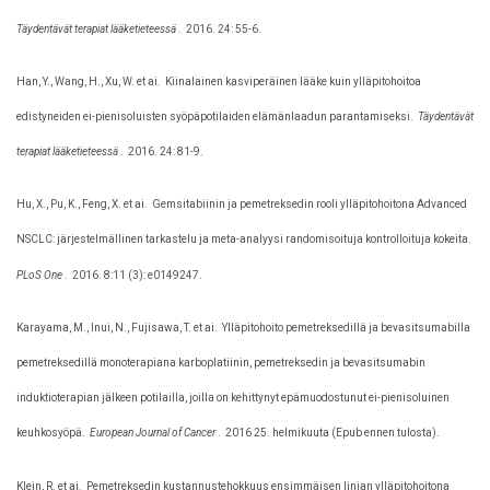
Täydentävät terapiat lääketieteessä
.
2016. 24: 55-6.
Han, Y., Wang, H., Xu, W. et ai.
Kiinalainen kasviperäinen lääke kuin ylläpitohoitoa
edistyneiden ei-pienisoluisten syöpäpotilaiden elämänlaadun parantamiseksi.
Täydentävät
terapiat lääketieteessä
.
2016. 24: 81-9.
Hu, X., Pu, K., Feng, X. et ai.
Gemsitabiinin ja pemetreksedin rooli ylläpitohoitona Advanced
NSCLC: järjestelmällinen tarkastelu ja meta-analyysi randomisoituja kontrolloituja kokeita.
PLoS One
.
2016. 8:11 (3): e0149247.
Karayama, M., Inui, N., Fujisawa, T. et ai.
Ylläpitohoito pemetreksedillä ja bevasitsumabilla
pemetreksedillä monoterapiana karboplatiinin, pemetreksedin ja bevasitsumabin
induktioterapian jälkeen potilailla, joilla on kehittynyt epämuodostunut ei-pienisoluinen
keuhkosyöpä.
European Journal of Cancer
.
2016 25. helmikuuta (Epub ennen tulosta).
Klein, R. et ai.
Pemetreksedin kustannustehokkuus ensimmäisen linjan ylläpitohoitona