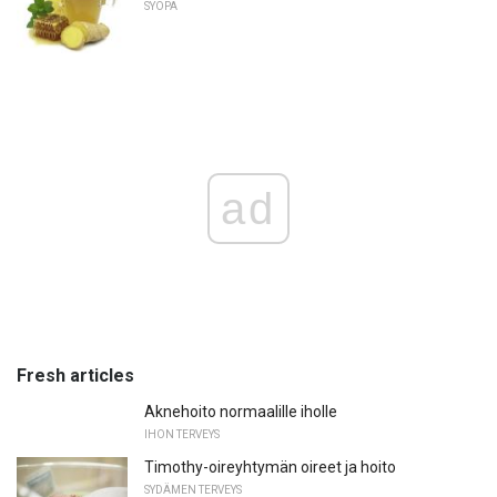
SYÖPÄ
ad
Fresh articles
Aknehoito normaalille iholle
IHON TERVEYS
Timothy-oireyhtymän oireet ja hoito
SYDÄMEN TERVEYS