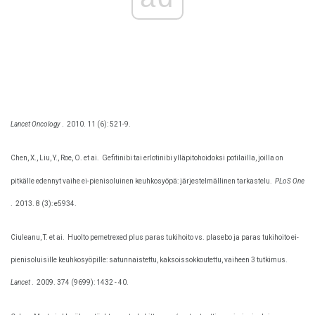
Lancet Oncology
.
2010. 11 (6): 521-9.
Chen, X., Liu, Y., Roe, O. et ai.
Gefitinibi tai erlotinibi ylläpitohoidoksi potilailla, joilla on
pitkälle edennyt vaihe ei-pienisoluinen keuhkosyöpä: järjestelmällinen tarkastelu.
PLoS One
.
2013. 8 (3): e5934.
Ciuleanu, T. et ai.
Huolto pemetrexed plus paras tukihoito vs. plasebo ja paras tukihoito ei-
pienisoluisille keuhkosyöpille: satunnaistettu, kaksoissokkoutettu, vaiheen 3 tutkimus.
Lancet
.
2009. 374 (9699): 1432 - 40.