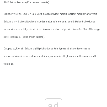
2011 16. toukokuuta (Epub ennen tulosta).
Brugger, W. et ai.
EGFR: n ja KRAS: n prospektiiviset molekulaariset markkerianalyysit
Erlotinibin ylläpitohoitokokonaisuuden satunnaistetussa, lumelääkekontrolloidussa
tutkimuksessa kehittyneissä ei-pienisolujen keuhkosyöpissä.
Journal of Clinical Oncology
.
2011 lokakuu 3. (Epub ennen tulosta).
Cappuzzo, F. et ai.
Erlotinibi ylläpitohoidossa kehittyneessä ei-pienisoluisessa
keuhkosyövässä: monikeskussuuntainen, satunnaistettu, lumekontrolloitu vaiheen 3
tutkimus.
ad