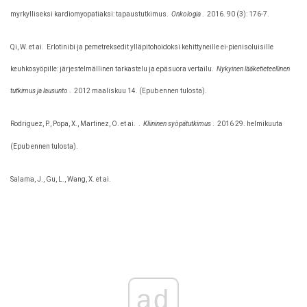
myrkylliseksi kardiomyopatiaksi: tapaustutkimus.
Onkologia
.
2016. 90 (3): 176-7.
Qi, W. et ai.
Erlotinibi ja pemetreksedit ylläpitohoidoksi kehittyneille ei-pienisoluisille
keuhkosyöpille: järjestelmällinen tarkastelu ja epäsuora vertailu.
Nykyinen lääketieteellinen
tutkimus ja lausunto
.
2012 maaliskuu 14. (Epub ennen tulosta).
Rodriguez, P., Popa, X., Martinez, O. et ai.
.
Kliininen syöpätutkimus
.
2016 29. helmikuuta
(Epub ennen tulosta).
Salama, J., Gu, L., Wang, X. et ai.
ad