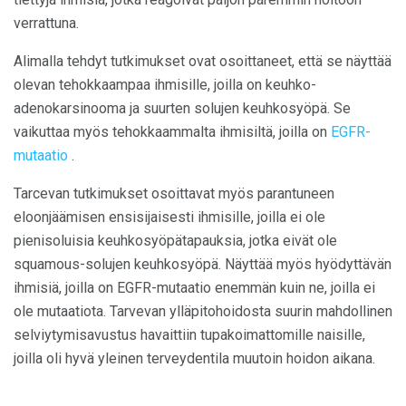
verrattuna.
Alimalla tehdyt tutkimukset ovat osoittaneet, että se näyttää
olevan tehokkaampaa ihmisille, joilla on keuhko-
adenokarsinooma ja suurten solujen keuhkosyöpä. Se
vaikuttaa myös tehokkaammalta ihmisiltä, ​​joilla on
EGFR-
mutaatio
.
Tarcevan tutkimukset osoittavat myös parantuneen
eloonjäämisen ensisijaisesti ihmisille, joilla ei ole
pienisoluisia keuhkosyöpätapauksia, jotka eivät ole
squamous-solujen keuhkosyöpä. Näyttää myös hyödyttävän
ihmisiä, joilla on EGFR-mutaatio enemmän kuin ne, joilla ei
ole mutaatiota. Tarvevan ylläpitohoidosta suurin mahdollinen
selviytymisavustus havaittiin tupakoimattomille naisille,
joilla oli hyvä yleinen terveydentila muutoin hoidon aikana.