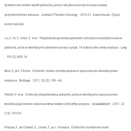
Systeemisen hoidon käyttö potilailla, joilla ei ole pienisoluista munuaissyöpä,
järjestelmällinen katsaus.
Journal of Thoracic Oncology
.
2016 21. maaliskuuta. (Epub
ennen tulosta).
Lu, S., Yu, Y., Chen, Z. et ai.
Ylläpitohoito parantaa potilaiden selviytymismahdollisuuksia
potilailla, joilla on kehittynyt ei-pieneläinsairaus syöpä: 14 tutkimusten meta-analyysi.
Lung
.
193 (5): 805-14.
Muir, V. ja S. Chillon.
Erlotinibi: hoidon monoterapiana ei-pienisoluisen keuhkosyövän
hoidossa.
BioDrugs
.
2011. 25 (3): 139 - 46.
Petrelli, F. et ai.
Erlotinibi ylläpitohoitona potilaille, joilla on kehittynyt ei-pienisoluinen
keuhkosyöpä: kolmen satunnaistetun kokeen yhdistetty analyysi.
Syöpälääkkeet
.
2011. 22
(10): 1010-9.
Pinquie, F., de Chabot, G., Urban, T., ja J. Hureaux.
Eroltinibin myrkyllinen hoito