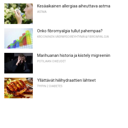
Kesäaikainen allergiaa aiheuttava astma
ASTMA
Onko fibromyalgia tullut pahempaa?
KROONINEN VÄSYMYSOIREYHTYMÄ & FIBROMYALGIA
Marihuanan historia ja kiistely migreeniin
POTILAAN OIKEUDET
Yllättävät hiilihydraattien lähteet
TYYPIN 2 DIABETES