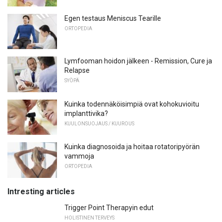
Egen testaus Meniscus Tearille
ORTOPEDIA
Lymfooman hoidon jälkeen - Remission, Cure ja
Relapse
SYÖPÄ
Kuinka todennäköisimpiä ovat kohokuvioitu
implanttivika?
KUULONSUOJAUS / KUUROUS
Kuinka diagnosoida ja hoitaa rotatoripyörän
vammoja
ORTOPEDIA
Intresting articles
Trigger Point Therapyin edut
HOLISTINEN TERVEYS