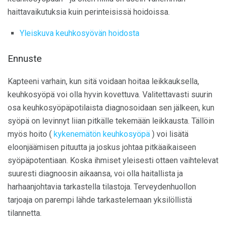
haittavaikutuksia kuin perinteisissä hoidoissa.
Yleiskuva keuhkosyövän hoidosta
Ennuste
Kapteeni varhain, kun sitä voidaan hoitaa leikkauksella,
keuhkosyöpä voi olla hyvin kovettuva. Valitettavasti suurin
osa keuhkosyöpäpotilaista diagnosoidaan sen jälkeen, kun
syöpä on levinnyt liian pitkälle tekemään leikkausta. Tällöin
myös hoito (
kykenemätön keuhkosyöpä
) voi lisätä
eloonjäämisen pituutta ja joskus johtaa pitkäaikaiseen
syöpäpotentiaan. Koska ihmiset yleisesti ottaen vaihtelevat
suuresti diagnoosin aikaansa, voi olla haitallista ja
harhaanjohtavia tarkastella tilastoja. Terveydenhuollon
tarjoaja on parempi lähde tarkastelemaan yksilöllistä
tilannetta.