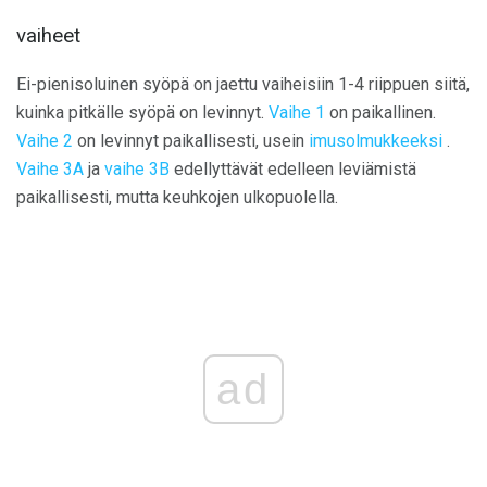
vaiheet
Ei-pienisoluinen syöpä on jaettu vaiheisiin 1-4 riippuen siitä,
kuinka pitkälle syöpä on levinnyt.
Vaihe 1
on paikallinen.
Vaihe 2
on levinnyt paikallisesti, usein
imusolmukkeeksi
.
Vaihe 3A
ja
vaihe 3B
edellyttävät edelleen leviämistä
paikallisesti, mutta keuhkojen ulkopuolella.
ad