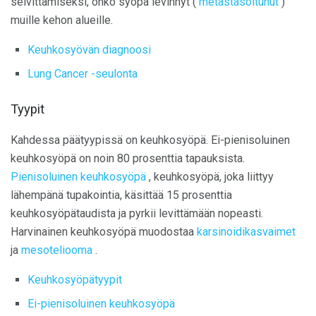
selvittämiseksi, onko syöpä levinnyt (
metastasoitunut
)
muille kehon alueille.
Keuhkosyövän diagnoosi
Lung Cancer -seulonta
Tyypit
Kahdessa päätyypissä on keuhkosyöpä. Ei-pienisoluinen
keuhkosyöpä on noin 80 prosenttia tapauksista.
Pienisoluinen keuhkosyöpä
, keuhkosyöpä, joka liittyy
lähempänä tupakointia, käsittää 15 prosenttia
keuhkosyöpätaudista ja pyrkii levittämään nopeasti.
Harvinainen keuhkosyöpä muodostaa
karsinoidikasvaimet
ja
mesoteliooma
.
Keuhkosyöpätyypit
Ei-pienisoluinen keuhkosyöpä