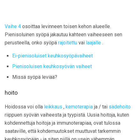
Vaihe 4
osoittaa levinneen toisen kehon alueelle.
Pienisoluinen syöpä jakautuu kahteen vaiheeseen sen
perusteella, onko syöpä
rajoitettu
vai
laajalle
.
Ei-pienisoluiset keuhkosyöpävaiheet
Pienisoluisen keuhkosyövän vaiheet
Missä syöpä leviää?
hoito
Hoidossa voi olla
leikkaus
,
kemoterapia
ja / tai
sädehoito
riippuen syövän vaiheesta ja tyypistä. Uusia hoitoja, kuten
kohdennettuja hoitoja ja immunoterapiaa, ovat tulossa
saataville, että kohdemuutokset muuttuvat tarkemmin
keuhkosyöpään - ja siten niillä on usein vähemmän