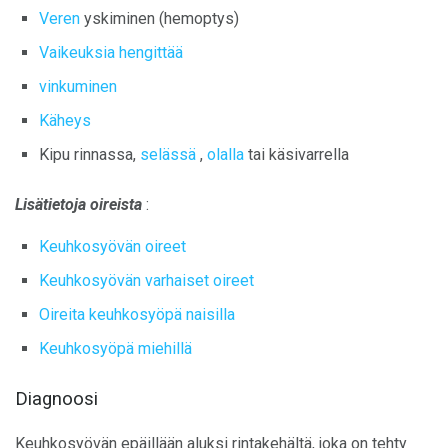
Veren
yskiminen (hemoptys)
Vaikeuksia hengittää
vinkuminen
Käheys
Kipu rinnassa,
selässä
,
olalla
tai käsivarrella
Lisätietoja oireista
:
Keuhkosyövän oireet
Keuhkosyövän varhaiset oireet
Oireita keuhkosyöpä naisilla
Keuhkosyöpä miehillä
Diagnoosi
Keuhkosyövän epäillään aluksi rintakehältä, joka on tehty