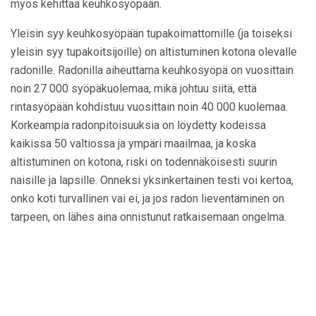
myös kehittää keuhkosyöpään.
Yleisin syy keuhkosyöpään tupakoimattomille (ja toiseksi
yleisin syy tupakoitsijoille) on altistuminen kotona olevalle
radonille. Radonilla aiheuttama keuhkosyöpä on vuosittain
noin 27 000 syöpäkuolemaa, mikä johtuu siitä, että
rintasyöpään kohdistuu vuosittain noin 40 000 kuolemaa.
Korkeampia radonpitoisuuksia on löydetty kodeissa
kaikissa 50 valtiossa ja ympäri maailmaa, ja koska
altistuminen on kotona, riski on todennäköisesti suurin
naisille ja lapsille. Onneksi yksinkertainen testi voi kertoa,
onko koti turvallinen vai ei, ja jos radon lieventäminen on
tarpeen, on lähes aina onnistunut ratkaisemaan ongelma.