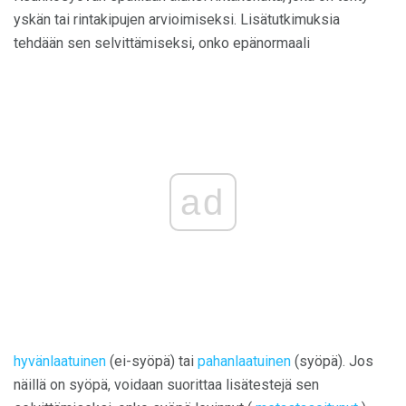
yskän tai rintakipujen arvioimiseksi. Lisätutkimuksia
tehdään sen selvittämiseksi, onko epänormaali
ad
hyvänlaatuinen
(ei-syöpä) tai
pahanlaatuinen
(syöpä). Jos
näillä on syöpä, voidaan suorittaa lisätestejä sen