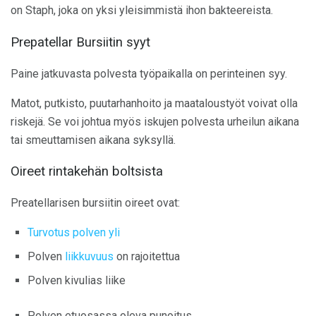
on Staph, joka on yksi yleisimmistä ihon bakteereista.
Prepatellar Bursiitin syyt
Paine jatkuvasta polvesta työpaikalla on perinteinen syy.
Matot, putkisto, puutarhanhoito ja maataloustyöt voivat olla
riskejä. Se voi johtua myös iskujen polvesta urheilun aikana
tai smeuttamisen aikana syksyllä.
Oireet rintakehän boltsista
Preatellarisen bursiitin oireet ovat:
Turvotus polven yli
Polven
liikkuvuus
on rajoitettua
Polven kivulias liike
Polven etuosassa oleva punoitus