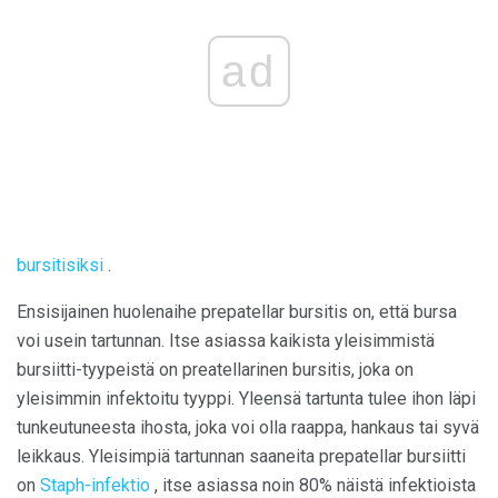
ad
bursitisiksi
.
Ensisijainen huolenaihe prepatellar bursitis on, että bursa
voi usein tartunnan. Itse asiassa kaikista yleisimmistä
bursiitti-tyypeistä on preatellarinen bursitis, joka on
yleisimmin infektoitu tyyppi. Yleensä tartunta tulee ihon läpi
tunkeutuneesta ihosta, joka voi olla raappa, hankaus tai syvä
leikkaus. Yleisimpiä tartunnan saaneita prepatellar bursiitti
on
Staph-infektio
, itse asiassa noin 80% näistä infektioista