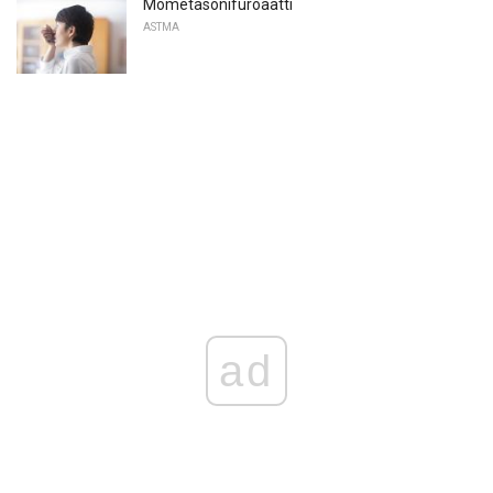
Mometasonifuroaatti
ASTMA
ad