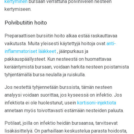
kertyminen
bursaan verrattuna polvinivelen nesteen
kertymiseen.
Polvibutiitin hoito
Preparaattisen bursiitin hoito alkaa estää raskauttavaa
vaikutusta. Muita yleisesti käytettyjä hoitoja ovat
anti-
inflammatoriset lääkkeet
, jäänpurkaus ja
pakkauspäällysteet. Kun nesteestä on huomattavaa
kerääntymistä bursaan, voidaan harkita nesteen poistamista
tyhjentämällä bursa neulalla ja ruiskulla.
Jos nestettä tyhjennetään burssista, tämän nesteen
analyysi voidaan suorittaa, jos kyseessä on infektio. Jos
infektiota ei ole huolestunut, usein
kortisoni-injektiota
annetaan myös toivottavasti estämään nesteiden paluuta.
Potilaat, joilla on infektio heidän bursaansa, tarvitsevat
lisäkäsittelyä. On parhaillaan keskustelua parasta hoidosta,