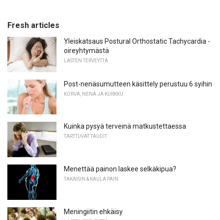
Fresh articles
Yleiskatsaus Postural Orthostatic Tachycardia -
oireyhtymästä
LASTEN TERVEYTTÄ
Post-nenäsumutteen käsittely perustuu 6 syihin
KORVA, NENÄ JA KURKKU
Kuinka pysyä terveinä matkustettaessa
TARTTUVAT TAUDIT
Menettää painon laskee selkäkipua?
TAKAISIN & KAULA PAIN
Meningiitin ehkäisy