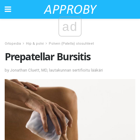
ad
Ortopedia
Hip & polvi
Polven (Patella) olosuhteet
Prepatellar Bursitis
by Jonathan Cluett, MD, lautakunnan sertifioitu lääkäri