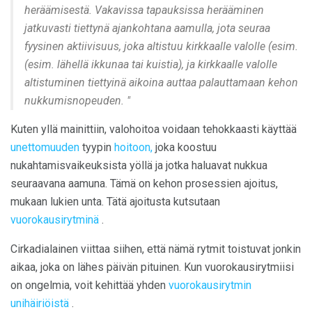
heräämisestä. Vakavissa tapauksissa herääminen
jatkuvasti tiettynä ajankohtana aamulla, jota seuraa
fyysinen aktiivisuus, joka altistuu kirkkaalle valolle (esim.
(esim. lähellä ikkunaa tai kuistia), ja kirkkaalle valolle
altistuminen tiettyinä aikoina auttaa palauttamaan kehon
nukkumisnopeuden. "
Kuten yllä mainittiin, valohoitoa voidaan tehokkaasti käyttää
unettomuuden
tyypin
hoitoon,
joka koostuu
nukahtamisvaikeuksista yöllä ja jotka haluavat nukkua
seuraavana aamuna. Tämä on kehon prosessien ajoitus,
mukaan lukien unta. Tätä ajoitusta kutsutaan
vuorokausirytminä
.
Cirkadialainen viittaa siihen, että nämä rytmit toistuvat jonkin
aikaa, joka on lähes päivän pituinen. Kun vuorokausirytmiisi
on ongelmia, voit kehittää yhden
vuorokausirytmin
unihäiriöistä
.