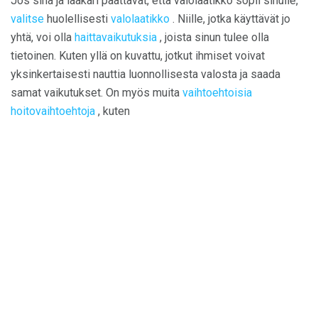
Jos sinä ja lääkäri päättävät, että valolaatikko sopii sinulle,
valitse
huolellisesti
valolaatikko
. Niille, jotka käyttävät jo
yhtä, voi olla
haittavaikutuksia
, joista sinun tulee olla
tietoinen. Kuten yllä on kuvattu, jotkut ihmiset voivat
yksinkertaisesti nauttia luonnollisesta valosta ja saada
samat vaikutukset. On myös muita
vaihtoehtoisia
hoitovaihtoehtoja
, kuten