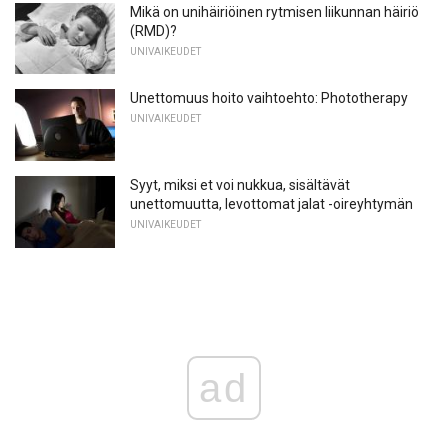
Mikä on unihäiriöinen rytmisen liikunnan häiriö
(RMD)?
UNIVAIKEUDET
Unettomuus hoito vaihtoehto: Phototherapy
UNIVAIKEUDET
Syyt, miksi et voi nukkua, sisältävät
unettomuutta, levottomat jalat -oireyhtymän
UNIVAIKEUDET
ad