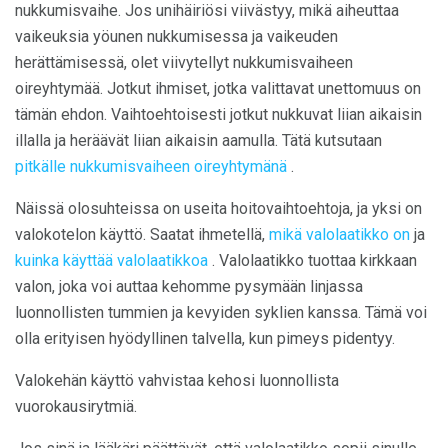
nukkumisvaihe. Jos unihäiriösi viivästyy, mikä aiheuttaa
vaikeuksia yöunen nukkumisessa ja vaikeuden
herättämisessä, olet viivytellyt nukkumisvaiheen
oireyhtymää. Jotkut ihmiset, jotka valittavat unettomuus on
tämän ehdon. Vaihtoehtoisesti jotkut nukkuvat liian aikaisin
illalla ja heräävät liian aikaisin aamulla. Tätä kutsutaan
pitkälle nukkumisvaiheen oireyhtymänä
.
Näissä olosuhteissa on useita hoitovaihtoehtoja, ja yksi on
valokotelon käyttö. Saatat ihmetellä,
mikä valolaatikko on
ja
kuinka käyttää valolaatikkoa
. Valolaatikko tuottaa kirkkaan
valon, joka voi auttaa kehomme pysymään linjassa
luonnollisten tummien ja kevyiden syklien kanssa. Tämä voi
olla erityisen hyödyllinen talvella, kun pimeys pidentyy.
Valokehän käyttö vahvistaa kehosi luonnollista
vuorokausirytmiä.