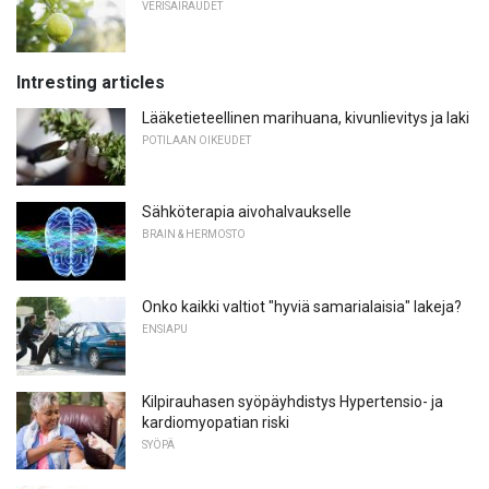
VERISAIRAUDET
Intresting articles
Lääketieteellinen marihuana, kivunlievitys ja laki
POTILAAN OIKEUDET
Sähköterapia aivohalvaukselle
BRAIN & HERMOSTO
Onko kaikki valtiot "hyviä samarialaisia" lakeja?
ENSIAPU
Kilpirauhasen syöpäyhdistys Hypertensio- ja
kardiomyopatian riski
SYÖPÄ