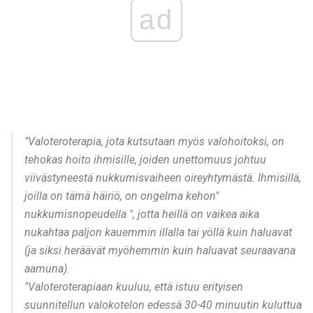
ad
"Valoteroterapia, jota kutsutaan myös valohoitoksi, on
tehokas hoito ihmisille, joiden unettomuus johtuu
viivästyneestä nukkumisvaiheen oireyhtymästä. Ihmisillä,
joilla on tämä häiriö, on ongelma kehon"
nukkumisnopeudella ", jotta heillä on vaikea aika
nukahtaa paljon kauemmin illalla tai yöllä kuin haluavat
(ja siksi heräävät myöhemmin kuin haluavat seuraavana
aamuna).
"Valoteroterapiaan kuuluu, että istuu erityisen
suunnitellun valokotelon edessä 30-40 minuutin kuluttua