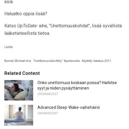
asia.
Haluatko oppia lisää?
Katso
UpToDate-
aihe, "Unettomuuskohdat", lisää syvällistä
lääketieteellistä tietoa.
Lähde:
Bonnet, Michael
et ai
.
"Unettomuuskäsittely."
Ajantasalla.
Käytetty: lokakuu 2011.
Related Content
Onko unettomuus koskaan poissa? Harkitse
syyt ja niiden pysäyttäminen
UNIVAIKEUDET
Advanced Sleep-Wake-vaihehäiriö
UNIVAIKEUDET