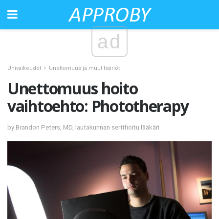
ad
Univaikeudet
Unettomuus ja muut häiriöt
Unettomuus hoito
vaihtoehto: Phototherapy
by Brandon Peters, MD, lautakunnan sertifioitu lääkäri