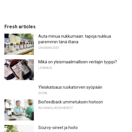
Fresh articles
Auta minua nukkumaan: tapoja nukkua
paremmin tänä iltana
UNIVAIKEUDET
Mikä on yleismaailmallisen verilajin tyyppi?
LEIKKAUS
Yleiskatsaus ruokatorven syöpään
SYÖPÄ
Biofeedback ummetuksen hoitoon
RUOANSULATUSHÄIRIÖT
Scurvy-oireet ja hoito