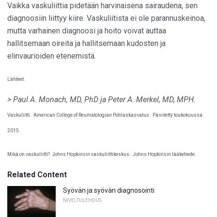
Vaikka vaskuliittia pidetään harvinaisena sairaudena, sen
diagnoosiin liittyy kiire. Vaskuliitista ei ole parannuskeinoa,
mutta varhainen diagnoosi ja hoito voivat auttaa
hallitsemaan oireita ja hallitsemaan kudosten ja
elinvaurioiden etenemistä.
Lähteet:
> Paul A. Monach, MD, PhD ja Peter A. Merkel, MD, MPH.
Vaskuliitti.
American College of Reumatologian Potilaskasvatus.
Päivitetty toukokuussa
2015.
Mikä on vaskuliitti?
Johns Hopkinsin vaskuliittikeskus.
Johns Hopkinsin lääketiede.
Related Content
Syövän ja syövän diagnosointi
NIVELTULEHDUS