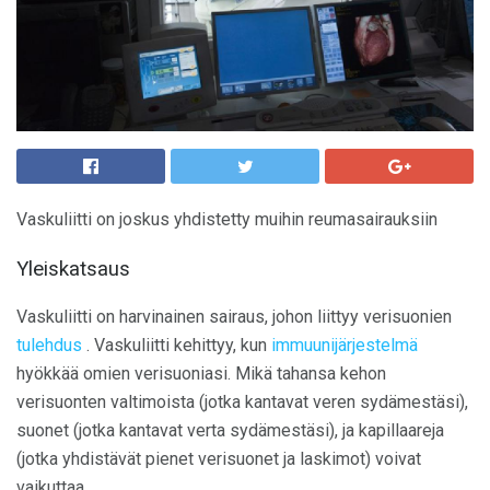
Vaskuliitti on joskus yhdistetty muihin reumasairauksiin
Yleiskatsaus
Vaskuliitti on harvinainen sairaus, johon liittyy verisuonien
tulehdus
. Vaskuliitti kehittyy, kun
immuunijärjestelmä
hyökkää omien verisuoniasi. Mikä tahansa kehon
verisuonten valtimoista (jotka kantavat veren sydämestäsi),
suonet (jotka kantavat verta sydämestäsi), ja kapillaareja
(jotka yhdistävät pienet verisuonet ja laskimot) voivat
vaikuttaa.