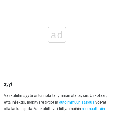
ad
syyt
Vaskuliitin syytä ei tunneta tai ymmärretä täysin. Uskotaan,
että infektio, lääkitysreaktiot ja
autoimmuunisairaus
voivat
olla laukaisijoita. Vaskuliitti voi liittyä muihin
reumaattisiin