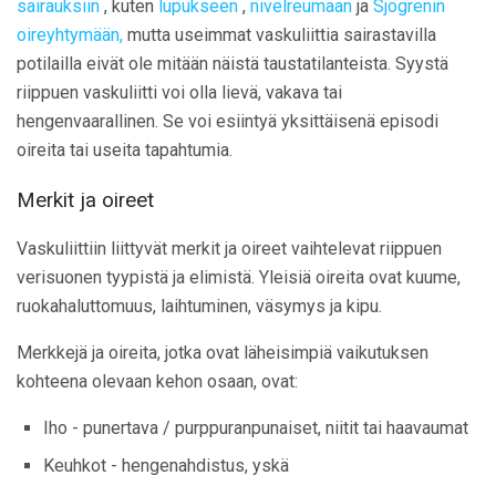
sairauksiin
, kuten
lupukseen
,
nivelreumaan
ja
Sjögrenin
oireyhtymään,
mutta useimmat vaskuliittia sairastavilla
potilailla eivät ole mitään näistä taustatilanteista. Syystä
riippuen vaskuliitti voi olla lievä, vakava tai
hengenvaarallinen. Se voi esiintyä yksittäisenä episodi
oireita tai useita tapahtumia.
Merkit ja oireet
Vaskuliittiin liittyvät merkit ja oireet vaihtelevat riippuen
verisuonen tyypistä ja elimistä. Yleisiä oireita ovat kuume,
ruokahaluttomuus, laihtuminen, väsymys ja kipu.
Merkkejä ja oireita, jotka ovat läheisimpiä vaikutuksen
kohteena olevaan kehon osaan, ovat:
Iho - punertava / purppuranpunaiset, niitit tai haavaumat
Keuhkot - hengenahdistus, yskä