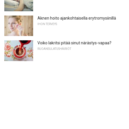
Aknen hoito ajankohtaisella erytromysiinillä
IHON TERVEYS
Voiko lakritsi pitää sinut närästys-vapaa?
RUOANSULATUSHÄIRIÖT