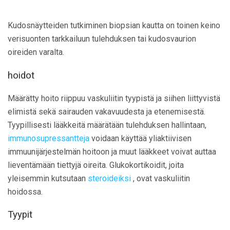
Kudosnäytteiden tutkiminen biopsian kautta on toinen keino
verisuonten tarkkailuun tulehduksen tai kudosvaurion
oireiden varalta.
hoidot
Määrätty hoito riippuu vaskuliitin tyypistä ja siihen liittyvistä
elimistä sekä sairauden vakavuudesta ja etenemisestä.
Tyypillisesti lääkkeitä määrätään tulehduksen hallintaan,
immunosupressantteja
voidaan käyttää yliaktiivisen
immuunijärjestelmän hoitoon ja muut lääkkeet voivat auttaa
lieventämään tiettyjä oireita. Glukokortikoidit, joita
yleisemmin kutsutaan
steroideiksi
, ovat vaskuliitin
hoidossa.
Tyypit