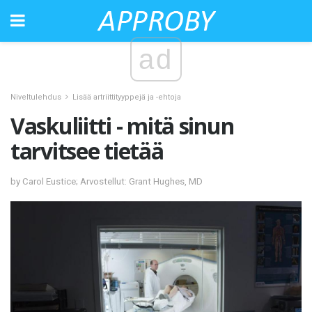
ad
Niveltulehdus
Lisää artriittityyppejä ja -ehtoja
Vaskuliitti - mitä sinun
tarvitsee tietää
by Carol Eustice; Arvostellut: Grant Hughes, MD