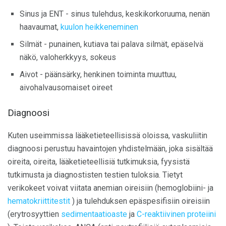
Sinus ja ENT - sinus tulehdus, keskikorkoruuma, nenän
haavaumat,
kuulon heikkeneminen
Silmät - punainen, kutiava tai palava silmät, epäselvä
näkö, valoherkkyys, sokeus
Aivot - päänsärky, henkinen toiminta muuttuu,
aivohalvausomaiset oireet
Diagnoosi
Kuten useimmissa lääketieteellisissä oloissa, vaskuliitin
diagnoosi perustuu havaintojen yhdistelmään, joka sisältää
oireita, oireita, lääketieteellisiä tutkimuksia, fyysistä
tutkimusta ja diagnostisten testien tuloksia. Tietyt
verikokeet voivat viitata anemian oireisiin (hemoglobiini- ja
hematokriittitestit
) ja tulehduksen epäspesifisiin oireisiin
(erytrosyyttien
sedimentaatioaste
ja
C-reaktiivinen proteiini