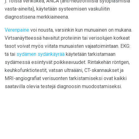
). Toista verikokea, ANCA (anti-neutrofiilisiä sytoplasmisia
vasta-aineita), käytetään systeemisen vaskuliitin
diagnostisena merkkiaineena.
Verenpaine
voi nousta, varsinkin kun munuainen on mukana.
Virtsanäytteessä havaitut proteiinin tai verisolujen korkeat
tasot voivat myös viitata munuaisten vajaatoimintaan. EKG:
tä tai
sydämen sydänkäyrää
käytetään tarkistamaan
sydämessä esiintyvät poikkeavuudet. Rintakehän röntgen,
keuhkofunktiotestit, vatsan ultraääni, CT-skannaukset ja
MRI-angiografiat verisuonten tarkistamiseksi ovat kaikki
saatavilla olevia testejä diagnoosin muodostamiseksi.