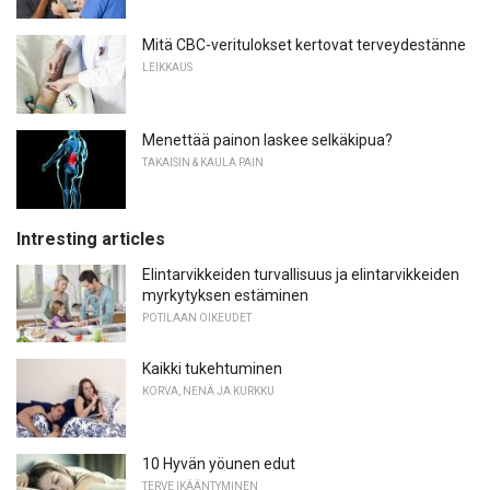
Mitä CBC-veritulokset kertovat terveydestänne
LEIKKAUS
Menettää painon laskee selkäkipua?
TAKAISIN & KAULA PAIN
Intresting articles
Elintarvikkeiden turvallisuus ja elintarvikkeiden
myrkytyksen estäminen
POTILAAN OIKEUDET
Kaikki tukehtuminen
KORVA, NENÄ JA KURKKU
10 Hyvän yöunen edut
TERVE IKÄÄNTYMINEN