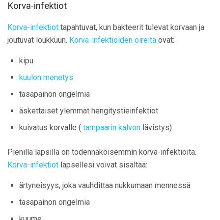
Korva-infektiot
Korva-infektiot
tapahtuvat, kun bakteerit tulevat korvaan ja
joutuvat loukkuun.
Korva-infektioiden oireita
ovat:
kipu
kuulon menetys
tasapainon ongelmia
äskettäiset ylemmät hengitystieinfektiot
kuivatus korvalle (
tampaarin kalvon
lävistys)
Pienillä lapsilla on todennäköisemmin korva-infektioita.
Korva-infektiot
lapsellesi voivat sisältää:
ärtyneisyys, joka vauhdittaa nukkumaan mennessä
tasapainon ongelmia
kuume