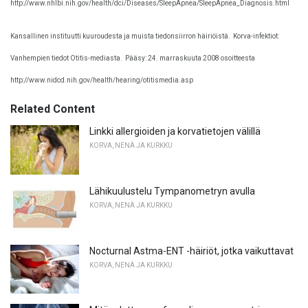
http://www.nhlbi.nih.gov/health/dci/Diseases/SleepApnea/SleepApnea_Diagnosis.html
Kansallinen instituutti kuuroudesta ja muista tiedonsiirron häiriöistä.
Korva-infektiot:
Vanhempien tiedot Otitis-mediasta.
Pääsy: 24. marraskuuta 2008 osoitteesta
http://www.nidcd.nih.gov/health/hearing/otitismedia.asp
Related Content
Linkki allergioiden ja korvatietojen välillä
KORVA, NENÄ JA KURKKU
Lähikuulustelu Tympanometryn avulla
KORVA, NENÄ JA KURKKU
Nocturnal Astma-ENT -häiriöt, jotka vaikuttavat
KORVA, NENÄ JA KURKKU