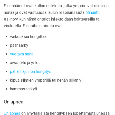
Sinushäiriöt ovat kallon onteloita, jotka ympäröivät silmiä ja
nenää ja ovat vastuussa laulun resonanssista.
Sinuiitti
esiintyy, kun nämä ontelot infektoidaan bakteereilla tai
viruksella. Sinusitisin oireita ovat:
vaikeuksia hengittää
päänsärky
vuotava nenä
aivastelu ja yskä
pahanhajuinen hengitys
kipua silmien ympärillä tai nenän sillan yli
hammassärkyä
Uniapnea
Uniapnea
on lyhytaikaista hengityksen lopettamista unessa.