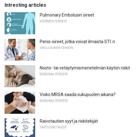
Intresting articles
Pulmonary Embolusin oireet
SYDÄMEN TERVEYS
Penis-oireet, jotka voivat ilmaista STI: n
UROLOGINEN TERVEYS
Nosto- tai vetäytymismenetelmän käytön riskit
SEKSUAALITERVEYS
Voiko MRSA saada sukupuolen aikana?
SEKSUAALITERVEYS
Raivotautien syyt ja riskitekijät
TARTTUVAT TAUDIT