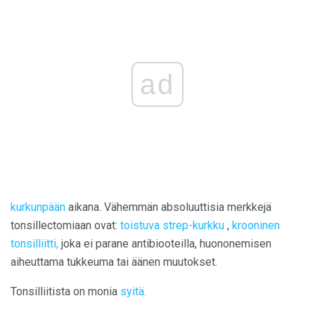
ad
kurkunpään
aikana. Vähemmän absoluuttisia merkkejä
tonsillectomiaan ovat:
toistuva strep-kurkku
,
krooninen
tonsilliitti,
joka ei parane antibiooteilla, huononemisen
aiheuttama tukkeuma tai äänen muutokset.
Tonsilliitista on monia
syitä.