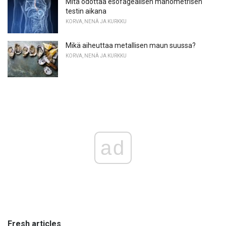
Mitä odottaa esofagealisen manometrisen
testin aikana
KORVA, NENÄ JA KURKKU
Mikä aiheuttaa metallisen maun suussa?
KORVA, NENÄ JA KURKKU
ad
Fresh articles