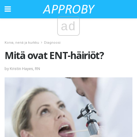
ad
Korva, nenä ja kurkku
Diagnoosi
Mitä ovat ENT-häiriöt?
by Kristin Hayes, RN