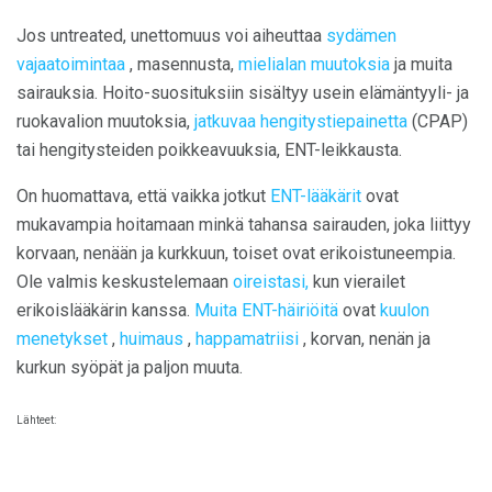
Jos untreated, unettomuus voi aiheuttaa
sydämen
vajaatoimintaa
, masennusta,
mielialan muutoksia
ja muita
sairauksia. Hoito-suosituksiin sisältyy usein elämäntyyli- ja
ruokavalion muutoksia,
jatkuvaa hengitystiepainetta
(CPAP)
tai hengitysteiden poikkeavuuksia, ENT-leikkausta.
On huomattava, että vaikka jotkut
ENT-lääkärit
ovat
mukavampia hoitamaan minkä tahansa sairauden, joka liittyy
korvaan, nenään ja kurkkuun, toiset ovat erikoistuneempia.
Ole valmis keskustelemaan
oireistasi,
kun vierailet
erikoislääkärin kanssa.
Muita ENT-häiriöitä
ovat
kuulon
menetykset
,
huimaus
,
happamatriisi
, korvan, nenän ja
kurkun syöpät ja paljon muuta.
Lähteet: