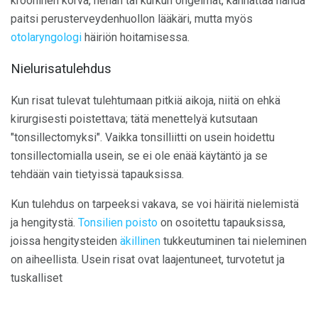
krooninen korva, nenän tai kurkun ongelmat, kannattaa nähdä
paitsi perusterveydenhuollon lääkäri, mutta myös
otolaryngologi
häiriön hoitamisessa.
Nielurisatulehdus
Kun risat tulevat tulehtumaan pitkiä aikoja, niitä on ehkä
kirurgisesti poistettava; tätä menettelyä kutsutaan
"tonsillectomyksi". Vaikka tonsilliitti on usein hoidettu
tonsillectomialla usein, se ei ole enää käytäntö ja se
tehdään vain tietyissä tapauksissa.
Kun tulehdus on tarpeeksi vakava, se voi häiritä nielemistä
ja hengitystä.
Tonsilien poisto
on osoitettu tapauksissa,
joissa hengitysteiden
äkillinen
tukkeutuminen tai nieleminen
on aiheellista. Usein risat ovat laajentuneet, turvotetut ja
tuskalliset