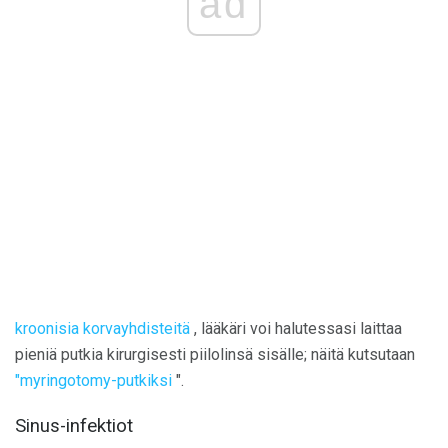
ad
kroonisia korvayhdisteitä
, lääkäri voi halutessasi laittaa
pieniä putkia kirurgisesti piilolinsä sisälle; näitä kutsutaan
"myringotomy-putkiksi
".
Sinus-infektiot