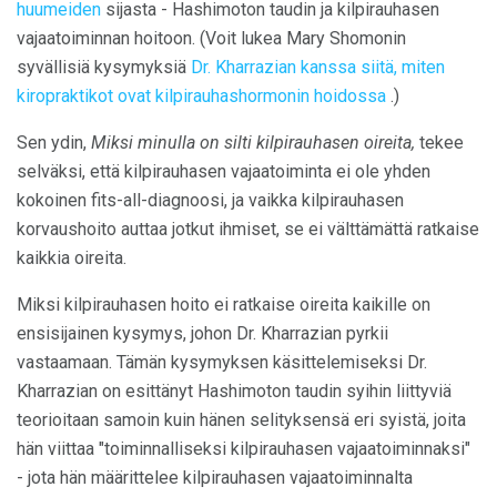
huumeiden
sijasta - Hashimoton taudin ja kilpirauhasen
vajaatoiminnan hoitoon. (Voit lukea Mary Shomonin
syvällisiä kysymyksiä
Dr. Kharrazian kanssa siitä, miten
kiropraktikot ovat kilpirauhashormonin hoidossa
.)
Sen ydin,
Miksi minulla on silti kilpirauhasen oireita,
tekee
selväksi, että kilpirauhasen vajaatoiminta ei ole yhden
kokoinen fits-all-diagnoosi, ja vaikka kilpirauhasen
korvaushoito auttaa jotkut ihmiset, se ei välttämättä ratkaise
kaikkia oireita.
Miksi kilpirauhasen hoito ei ratkaise oireita kaikille on
ensisijainen kysymys, johon Dr. Kharrazian pyrkii
vastaamaan. Tämän kysymyksen käsittelemiseksi Dr.
Kharrazian on esittänyt Hashimoton taudin syihin liittyviä
teorioitaan samoin kuin hänen selityksensä eri syistä, joita
hän viittaa "toiminnalliseksi kilpirauhasen vajaatoiminnaksi"
- jota hän määrittelee kilpirauhasen vajaatoiminnalta