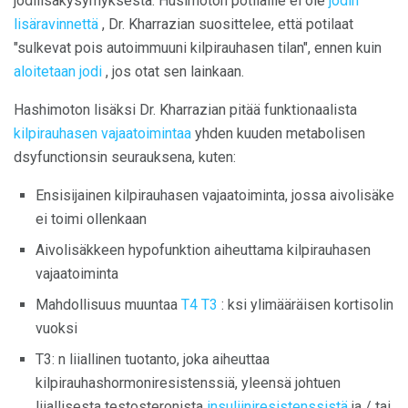
jodilisäkysymyksestä. Husimoton potilaille ei ole
jodin
lisäravinnettä
, Dr. Kharrazian suosittelee, että potilaat
"sulkevat pois autoimmuuni kilpirauhasen tilan", ennen kuin
aloitetaan jodi
, jos otat sen lainkaan.
Hashimoton lisäksi Dr. Kharrazian pitää funktionaalista
kilpirauhasen vajaatoimintaa
yhden kuuden metabolisen
dsyfunctionsin seurauksena, kuten:
Ensisijainen kilpirauhasen vajaatoiminta, jossa aivolisäke
ei toimi ollenkaan
Aivolisäkkeen hypofunktion aiheuttama kilpirauhasen
vajaatoiminta
Mahdollisuus muuntaa
T4 T3
: ksi ylimääräisen kortisolin
vuoksi
T3: n liiallinen tuotanto, joka aiheuttaa
kilpirauhashormoniresistenssiä, yleensä johtuen
liiallisesta testosteronista
insuliiniresistenssistä
ja / tai