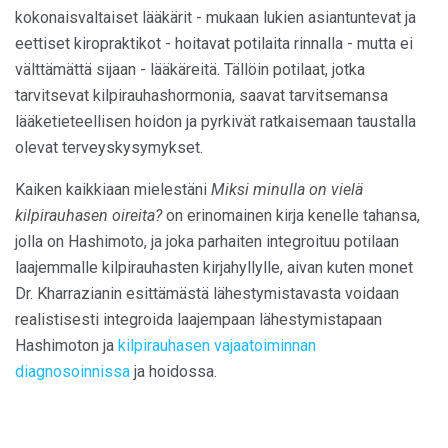
kokonaisvaltaiset lääkärit - mukaan lukien asiantuntevat ja
eettiset kiropraktikot - hoitavat potilaita rinnalla - mutta ei
välttämättä sijaan - lääkäreitä. Tällöin potilaat, jotka
tarvitsevat kilpirauhashormonia, saavat tarvitsemansa
lääketieteellisen hoidon ja pyrkivät ratkaisemaan taustalla
olevat terveyskysymykset.
Kaiken kaikkiaan mielestäni
Miksi minulla on vielä
kilpirauhasen oireita?
on erinomainen kirja kenelle tahansa,
jolla on Hashimoto, ja joka parhaiten integroituu potilaan
laajemmalle kilpirauhasten kirjahyllylle, aivan kuten monet
Dr. Kharrazianin esittämästä lähestymistavasta voidaan
realistisesti integroida laajempaan lähestymistapaan
Hashimoton ja
kilpirauhasen vajaatoiminnan
diagnosoinnissa
ja hoidossa.