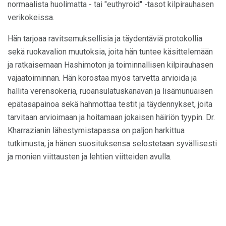
normaalista huolimatta - tai "euthyroid" -tasot kilpirauhasen
verikokeissa.
Hän tarjoaa ravitsemuksellisia ja täydentäviä protokollia
sekä ruokavalion muutoksia, joita hän tuntee käsittelemään
ja ratkaisemaan Hashimoton ja toiminnallisen kilpirauhasen
vajaatoiminnan. Hän korostaa myös tarvetta arvioida ja
hallita verensokeria, ruoansulatuskanavan ja lisämunuaisen
epätasapainoa sekä hahmottaa testit ja täydennykset, joita
tarvitaan arvioimaan ja hoitamaan jokaisen häiriön tyypin. Dr.
Kharrazianin lähestymistapassa on paljon harkittua
tutkimusta, ja hänen suosituksensa selostetaan syvällisesti
ja monien viittausten ja lehtien viitteiden avulla.