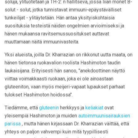
soluja, ylituotetaan ja TH-2: n hallitseva, jossa liian monet B-
solut - solut, jotka tunnistavat immuuni-epäystävälliset
tunkeilijat - ylitäytetään. Hän antaa yksityiskohtaisia ​​
suosituksia testeistä näiden ongelmien arvioimiseksi ja
hänen mukaansa ravitsemussuositukset auttavat
muuttamaan näitä immuunivasteita.
Yksi alueista, joilla Dr. Kharrazian on rikkonut uutta maata, on
hänen tietonsa ruokavalion roolista Hashimoton taudin
laukaisijana. Erityisesti hän sanoo, "anekdoottinen näyttö
viittaa voimakkaasti ruokaan, joka ei ole ainoastaan ​​
gluteeniton, vaan myös meijeri-vapaat lupaukset parhaat
tulokset Hashimoton hoidossa".
Tiedämme, että
gluteenin
herkkyys ja
keliakiat
ovat
yleisempiä Hashimoton ja muiden
autoimmuunisairauksien
parissa
, mutta hänen kirjassaan Dr. Kharrazian väittää, että
yhteys on paljon vahvempi kuin mitä tyypillisesti