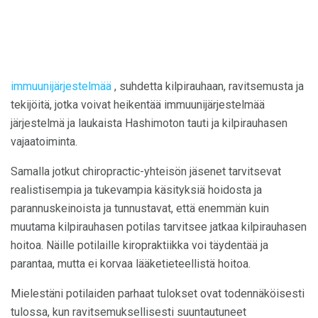
immuunijärjestelmää
, suhdetta kilpirauhaan, ravitsemusta ja
tekijöitä, jotka voivat heikentää immuunijärjestelmää
järjestelmä ja laukaista Hashimoton tauti ja kilpirauhasen
vajaatoiminta.
Samalla jotkut chiropractic-yhteisön jäsenet tarvitsevat
realistisempia ja tukevampia käsityksiä hoidosta ja
parannuskeinoista ja tunnustavat, että enemmän kuin
muutama kilpirauhasen potilas tarvitsee jatkaa kilpirauhasen
hoitoa. Näille potilaille kiropraktiikka voi täydentää ja
parantaa, mutta ei korvaa lääketieteellistä hoitoa.
Mielestäni potilaiden parhaat tulokset ovat todennäköisesti
tulossa, kun ravitsemuksellisesti suuntautuneet