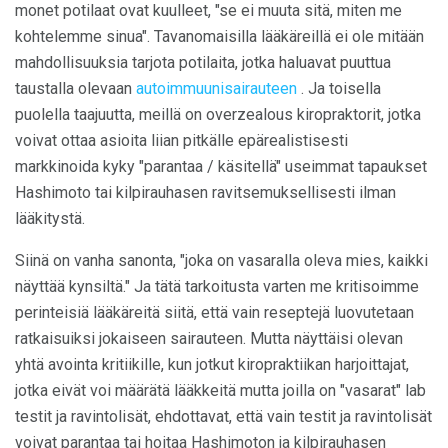
monet potilaat ovat kuulleet, "se ei muuta sitä, miten me
kohtelemme sinua". Tavanomaisilla lääkäreillä ei ole mitään
mahdollisuuksia tarjota potilaita, jotka haluavat puuttua
taustalla olevaan
autoimmuunisairauteen
. Ja toisella
puolella taajuutta, meillä on overzealous kiropraktorit, jotka
voivat ottaa asioita liian pitkälle epärealistisesti
markkinoida kyky "parantaa / käsitellä" useimmat tapaukset
Hashimoto tai kilpirauhasen ravitsemuksellisesti ilman
lääkitystä.
Siinä on vanha sanonta, "joka on vasaralla oleva mies, kaikki
näyttää kynsiltä." Ja tätä tarkoitusta varten me kritisoimme
perinteisiä lääkäreitä siitä, että vain reseptejä luovutetaan
ratkaisuiksi jokaiseen sairauteen. Mutta näyttäisi olevan
yhtä avointa kritiikille, kun jotkut kiropraktiikan harjoittajat,
jotka eivät voi määrätä lääkkeitä mutta joilla on "vasarat" lab
testit ja ravintolisät, ehdottavat, että vain testit ja ravintolisät
voivat parantaa tai hoitaa Hashimoton ja kilpirauhasen