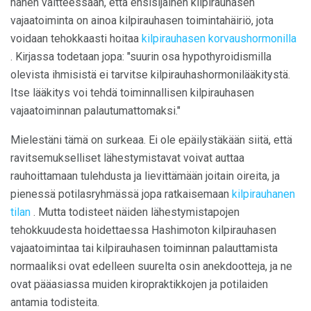
hänen väitteessään, että ensisijainen kilpirauhasen
vajaatoiminta on ainoa kilpirauhasen toimintahäiriö, jota
voidaan tehokkaasti hoitaa
kilpirauhasen korvaushormonilla
. Kirjassa todetaan jopa: "suurin osa hypothyroidismilla
olevista ihmisistä ei tarvitse kilpirauhashormonilääkitystä.
Itse lääkitys voi tehdä toiminnallisen kilpirauhasen
vajaatoiminnan palautumattomaksi."
Mielestäni tämä on surkeaa. Ei ole epäilystäkään siitä, että
ravitsemukselliset lähestymistavat voivat auttaa
rauhoittamaan tulehdusta ja lievittämään joitain oireita, ja
pienessä potilasryhmässä jopa ratkaisemaan
kilpirauhanen
tilan
. Mutta todisteet näiden lähestymistapojen
tehokkuudesta hoidettaessa Hashimoton kilpirauhasen
vajaatoimintaa tai kilpirauhasen toiminnan palauttamista
normaaliksi ovat edelleen suurelta osin anekdootteja, ja ne
ovat pääasiassa muiden kiropraktikkojen ja potilaiden
antamia todisteita.