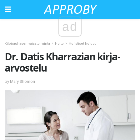
ad
Kilpirauhasen vajaatoiminta
Hoito
Holistiset hoidot
Dr. Datis Kharrazian kirja-
arvostelu
by Mary Shomon