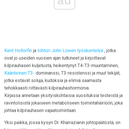
ad
Kent Holtorfin
ja
tohtori John Lowen työskentelyä
, jotka
ovat jo useiden vuosien ajan tutkineet ja kirjoittavat
kilpirauhasen kuljetusta, heikentynyt T4-T3-muuntaminen,
Käänteinen T3-
dominanssi, T3-resistenssi ja muut tekijät,
jotka estävät soluja, kudoksia ja elimiä saamasta
tehokkaasti riittävästi kilpirauhashormonia.
Kirjassa annetaan yksityiskohtaisia ​​suosituksia testeistä ja
ravintolisistä jokaiseen metaboliseen toimintahäiriöön, joka
johtaa kilpirauhasen vajaatoimintaan.
Yksi paikka, jossa kysyn Dr. Kharrazianin johtopäätöstä, on