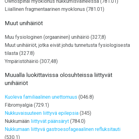
Ownospinal myoklonus nukkumisvaiheessa (781.01)
Liiallinen fragmentaarinen myoklonus (781.01)
Muut unihäiriöt
Muu fysiologinen (orgaaninen) unihäiriö (327,8)
Muut unihäiriöt, jotka eivät johdu tunnetusta fysiologisesta
tilasta (327.8)
Ympäristöhäiriö (307,48)
Muualla luokittavissa olosuhteissa liittyvät
unihäiriöt
Kuoleva familiaalinen unettomuus
(046.8)
Fibromyalgia (729.1)
Nukkuvaisuuteen liittyvä epilepsia
(345)
Nukkumään
liittyvät päänsäryt
(784.0)
Nukkumaan liittyvä gastroesofageaalinen refluksitauti
(530.1)