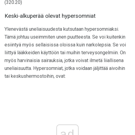
(320.20)
Keski-alkuperää olevat hypersomniat
Ylenevästä uneliaisuudesta kutsutaan hypersomniaksi.
Tämä johtuu useimmiten unen puutteesta. Se voi kuitenkin
esiintyä myös sellaisissa oloissa kuin narkolepsia. Se voi
liittyä lääkkeiden käyttöön tai muihin terveysongelmiin. On
myös harvinaisia ​​sairauksia, jotka voivat ilmetä liiallisena
uneliaisuutta. Hypersomniat, jotka voidaan jäljittää aivoihin
tai keskushermostoihin, ovat:
ad