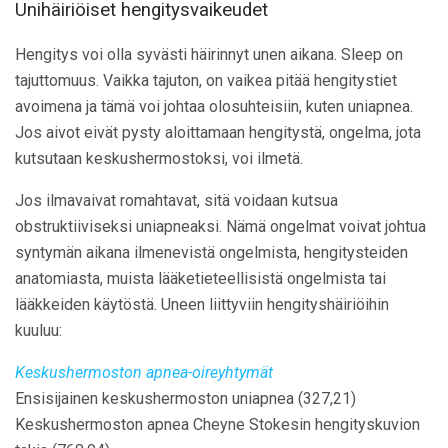
Unihäiriöiset hengitysvaikeudet
Hengitys voi olla syvästi häirinnyt unen aikana. Sleep on
tajuttomuus. Vaikka tajuton, on vaikea pitää hengitystiet
avoimena ja tämä voi johtaa olosuhteisiin, kuten uniapnea.
Jos aivot eivät pysty aloittamaan hengitystä, ongelma, jota
kutsutaan keskushermostoksi, voi ilmetä.
Jos ilmavaivat romahtavat, sitä voidaan kutsua
obstruktiiviseksi uniapneaksi. Nämä ongelmat voivat johtua
syntymän aikana ilmenevistä ongelmista, hengitysteiden
anatomiasta, muista lääketieteellisistä ongelmista tai
lääkkeiden käytöstä. Uneen liittyviin hengityshäiriöihin
kuuluu:
Keskushermoston apnea-oireyhtymät
Ensisijainen keskushermoston uniapnea (327,21)
Keskushermoston apnea Cheyne Stokesin hengityskuvion