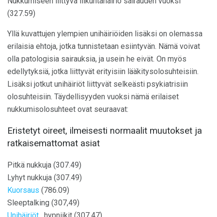
Nukkumiseen liittyvä liikuntahäiriö sairauden vuoksi
(327.59)
Yllä kuvattujen ylempien unihäiriöiden lisäksi on olemassa
erilaisia ​​ehtoja, jotka tunnistetaan esiintyvän. Nämä voivat
olla patologisia sairauksia, ja usein he eivät. On myös
edellytyksiä, jotka liittyvät erityisiin lääkitysolosuhteisiin.
Lisäksi jotkut unihäiriöt liittyvät selkeästi psykiatrisiin
olosuhteisiin. Täydellisyyden vuoksi nämä erilaiset
nukkumisolosuhteet ovat seuraavat:
Eristetyt oireet, ilmeisesti normaalit muutokset ja
ratkaisemattomat asiat
Pitkä nukkuja (307.49)
Lyhyt nukkuja (307.49)
Kuorsaus
(786.09)
Sleeptalking (307,49)
Unihäiriöt
, hypniikit (307.47)