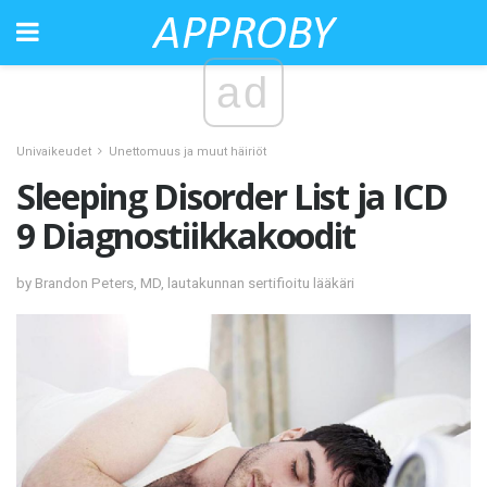
ad
Univaikeudet
Unettomuus ja muut häiriöt
Sleeping Disorder List ja ICD
9 Diagnostiikkakoodit
by Brandon Peters, MD, lautakunnan sertifioitu lääkäri