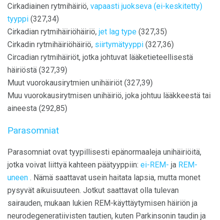
Cirkadiainen rytmihäiriö,
vapaasti juokseva (ei-keskitetty)
tyyppi
(327,34)
Cirkadian rytmihäiriöhäiriö,
jet lag type
(327,35)
Cirkadin rytmihäiriöhäiriö,
siirtymätyyppi
(327,36)
Circadian rytmihäiriöt, jotka johtuvat lääketieteellisestä
häiriöstä (327,39)
Muut vuorokausirytmien unihäiriöt (327,39)
Muu vuorokausirytmisen unihäiriö, joka johtuu lääkkeestä tai
aineesta (292,85)
Parasomniat
Parasomniat ovat tyypillisesti epänormaaleja unihäiriöitä,
jotka voivat liittyä kahteen päätyyppiin:
ei-REM-
ja
REM-
uneen
. Nämä saattavat usein haitata lapsia, mutta monet
pysyvät aikuisuuteen. Jotkut saattavat olla tulevan
sairauden, mukaan lukien REM-käyttäytymisen häiriön ja
neurodegeneratiivisten tautien, kuten Parkinsonin taudin ja