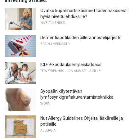
Intresting articles
Ovatko kuparihartsikäsineet todennäköisesti
hyviä niveltulehduksille?
NIVELTULEHDUS
Dementiapotilaiden pillerannostelijärjestö
BRAIN & HERMOSTO
ICD-9-koodauksen yleiskatsaus
TERVEYDENHUOLLON AMMATTILAISILLE
Syöpään käytettävän
lymfosynkigrafiakuvantamistekniikka
SYÖPÄ
Nut Allergy Guidelines Ohjeita lääkäreille ja
potilaille
ALLERGIAT