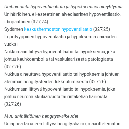
Unihäiriöistä hypoventilaatiota ja hypoksemisiä oireyhtymiä
Unihäiriöinen, ei-esteettinen alveolaarinen hypoventilaatio,
idiopaattinen (327,24)
Sydämen
keskushermoston hypoventilaatio
(327,25)
Lepotyyppinen hypoventilaatio ja hypoksemia sairauden
vuoksi
Nukkumään liittyvä hypoventilaatio tai hypoksemia, joka
johtuu keuhkoembolia tai vaskulaarisesta patologiasta
(327.26)
Nukkua aiheuttava hypoventilaatio tai hypoksemia johtuen
alemman hengitysteiden tukkeutumisesta (327.26)
Nukkumaan liittyvä hypoventilaatio tai hypoksemia, joka
johtuu neuromuskulaarisista tai rintakehän häiriöistä
(327.26)
Muu unihäiriöinen hengitysvaikeudet
Uniapnea tai uneen liittyvä hengityshäiriö, määrittelemätön