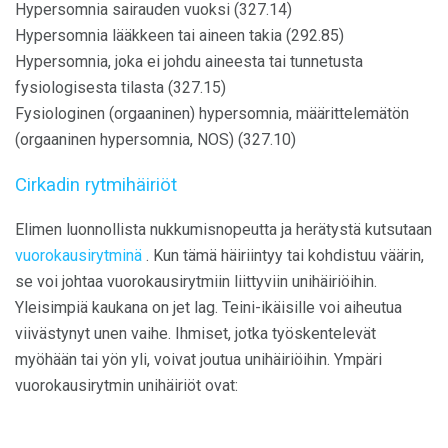
Hypersomnia sairauden vuoksi (327.14)
Hypersomnia lääkkeen tai aineen takia (292.85)
Hypersomnia, joka ei johdu aineesta tai tunnetusta
fysiologisesta tilasta (327.15)
Fysiologinen (orgaaninen) hypersomnia, määrittelemätön
(orgaaninen hypersomnia, NOS) (327.10)
Cirkadin rytmihäiriöt
Elimen luonnollista nukkumisnopeutta ja herätystä kutsutaan
vuorokausirytminä
. Kun tämä häiriintyy tai kohdistuu väärin,
se voi johtaa vuorokausirytmiin liittyviin unihäiriöihin.
Yleisimpiä kaukana on jet lag. Teini-ikäisille voi aiheutua
viivästynyt unen vaihe. Ihmiset, jotka työskentelevät
myöhään tai yön yli, voivat joutua unihäiriöihin. Ympäri
vuorokausirytmin unihäiriöt ovat: