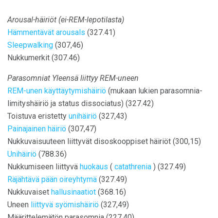
Arousal-häiriöt (ei-REM-lepotilasta)
Hämmentävät arousals
(327.41)
Sleepwalking
(307,46)
Nukkumerkit (307.46)
Parasomniat Yleensä liittyy REM-uneen
REM-unen käyttäytymishäiriö
(mukaan lukien parasomnia-
limityshäiriö ja status dissociatus) (327.42)
Toistuva eristetty
unihäiriö
(327,43)
Painajainen häiriö
(307,47)
Nukkuvaisuuteen liittyvät disoskooppiset häiriöt (300,15)
Unihäiriö
(788.36)
Nukkumiseen liittyvä
huokaus
(
catathrenia
) (327.49)
Räjähtävä pään oireyhtymä
(327.49)
Nukkuvaiset
hallusinaatiot
(368.16)
Uneen
liittyvä syömishäiriö
(327,49)
Määrittelemätön parasomnia (227,40)