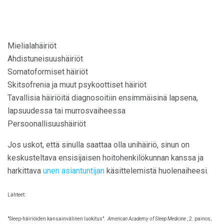
Mielialahäiriöt
Ahdistuneisuushäiriöt
Somatoformiset häiriöt
Skitsofrenia ja muut psykoottiset häiriöt
Tavallisia häiriöitä diagnosoitiin ensimmäisinä lapsena,
lapsuudessa tai murrosvaiheessa
Persoonallisuushäiriöt
Jos uskot, että sinulla saattaa olla unihäiriö, sinun on
keskusteltava ensisijaisen hoitohenkilökunnan kanssa ja
harkittava
unen asiantuntijan
käsittelemistä huolenaiheesi.
Lähteet:
"Sleep-häiriöiden kansainvälinen luokitus".
American Academy of Sleep Medicine
, 2. painos,