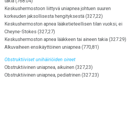
takia (768.04)
Keskushermostoon liittyvä uniapnea johtuen suuren
korkeuden jaksollisesta hengityksestä (327,22)
Keskushermoston apnea lääketieteellisen tilan vuoksi, ei
Cheyne-Stokes (327,27)
Keskushermoston apnea lääkkeen tai aineen takia (327.29)
Alkuvaiheen ensikäyttöinen uniapnea (770,81)
Obstruktiiviset unihäiriöiden oireet
Obstruktiivinen uniapnea, aikuinen (327,23)
Obstruktiivinen uniapnea, pediatrinen (327.23)