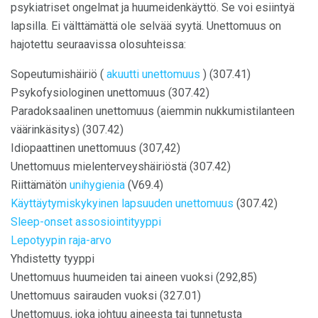
psykiatriset ongelmat ja huumeidenkäyttö. Se voi esiintyä
lapsilla. Ei välttämättä ole selvää syytä. Unettomuus on
hajotettu seuraavissa olosuhteissa:
Sopeutumishäiriö (
akuutti unettomuus
) (307.41)
Psykofysiologinen unettomuus (307.42)
Paradoksaalinen unettomuus (aiemmin nukkumistilanteen
väärinkäsitys) (307.42)
Idiopaattinen unettomuus (307,42)
Unettomuus mielenterveyshäiriöstä (307.42)
Riittämätön
unihygienia
(V69.4)
Käyttäytymiskykyinen lapsuuden unettomuus
(307.42)
Sleep-onset assosiointityyppi
Lepotyypin raja-arvo
Yhdistetty tyyppi
Unettomuus huumeiden tai aineen vuoksi (292,85)
Unettomuus sairauden vuoksi (327.01)
Unettomuus, joka johtuu aineesta tai tunnetusta