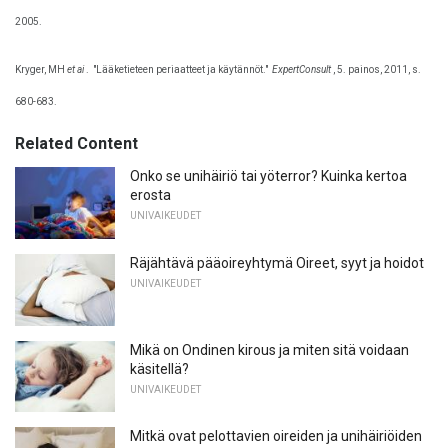
2005.
Kryger, MH
et ai
.
"Lääketieteen periaatteet ja käytännöt."
ExpertConsult
, 5. painos, 2011, s.
680-683.
Related Content
Onko se unihäiriö tai yöterror? Kuinka kertoa
erosta
UNIVAIKEUDET
Räjähtävä pääoireyhtymä Oireet, syyt ja hoidot
UNIVAIKEUDET
Mikä on Ondinen kirous ja miten sitä voidaan
käsitellä?
UNIVAIKEUDET
Mitkä ovat pelottavien oireiden ja unihäiriöiden