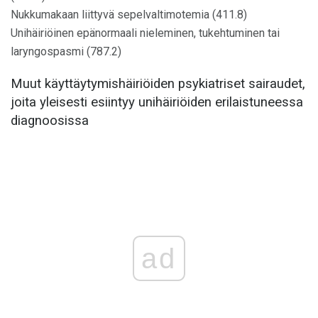
Nukkumakaan liittyvä sepelvaltimotemia (411.8)
Unihäiriöinen epänormaali nieleminen, tukehtuminen tai
laryngospasmi (787.2)
Muut käyttäytymishäiriöiden psykiatriset sairaudet,
joita yleisesti esiintyy unihäiriöiden erilaistuneessa
diagnoosissa
ad