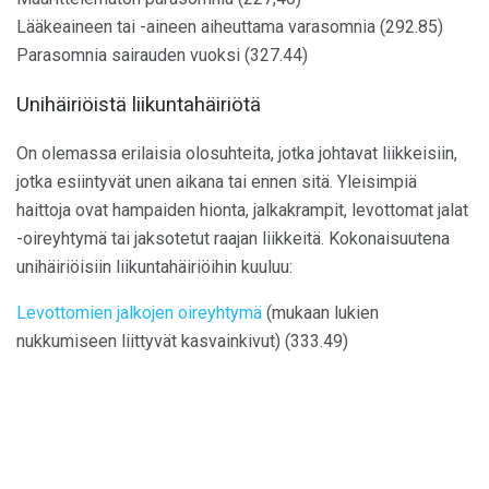
Lääkeaineen tai -aineen aiheuttama varasomnia (292.85)
Parasomnia sairauden vuoksi (327.44)
Unihäiriöistä liikuntahäiriötä
On olemassa erilaisia ​​olosuhteita, jotka johtavat liikkeisiin,
jotka esiintyvät unen aikana tai ennen sitä. Yleisimpiä
haittoja ovat hampaiden hionta, jalkakrampit, levottomat jalat
-oireyhtymä tai jaksotetut raajan liikkeitä. Kokonaisuutena
unihäiriöisiin liikuntahäiriöihin kuuluu:
Levottomien jalkojen oireyhtymä
(mukaan lukien
nukkumiseen liittyvät kasvainkivut) (333.49)