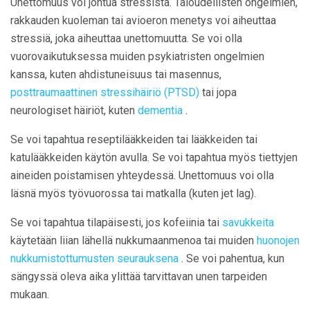
Unettomuus voi johtua stressistä. Taloudellisten ongelmien,
rakkauden kuoleman tai avioeron menetys voi aiheuttaa
stressiä, joka aiheuttaa unettomuutta. Se voi olla
vuorovaikutuksessa muiden psykiatristen ongelmien
kanssa, kuten ahdistuneisuus tai masennus,
posttraumaattinen stressihäiriö (PTSD)
tai jopa
neurologiset häiriöt, kuten
dementia
.
Se voi tapahtua reseptilääkkeiden tai lääkkeiden tai
katulääkkeiden käytön avulla. Se voi tapahtua myös tiettyjen
aineiden poistamisen yhteydessä. Unettomuus voi olla
läsnä myös työvuorossa tai matkalla (kuten jet lag).
Se voi tapahtua tilapäisesti, jos kofeiinia tai
savukkeita
käytetään liian lähellä nukkumaanmenoa tai muiden
huonojen
nukkumistottumusten seurauksena
. Se voi pahentua, kun
sängyssä oleva aika ylittää tarvittavan unen tarpeiden
mukaan.