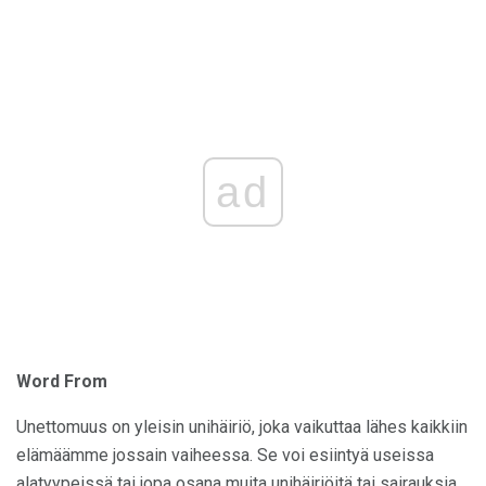
ad
Word From
Unettomuus on yleisin unihäiriö, joka vaikuttaa lähes kaikkiin
elämäämme jossain vaiheessa. Se voi esiintyä useissa
alatyypeissä tai jopa osana muita unihäiriöitä tai sairauksia.