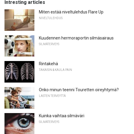
Intresting articles
Miten estää niveltulehdus Flare Up
NIVELTULEHDUS
Kuudennen hermoraportin silmäsairaus
SILMÄTERVEYS
Rintakehä
TAKAISIN & KAULA PAIN
Onko minun teenni Touretten oireyhtymä?
LASTEN TERVEYTTÄ
Kuinka vaihtaa silmäväri
SILMÄTERVEYS