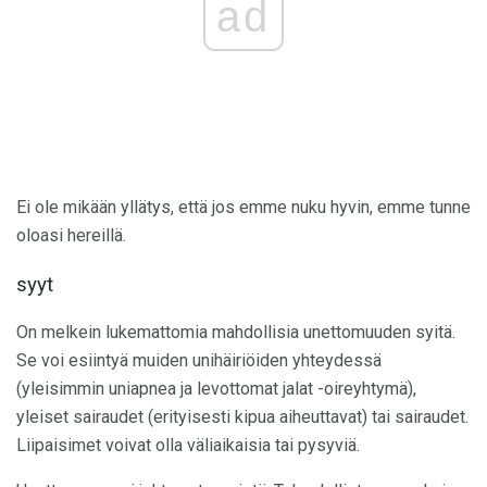
ad
Ei ole mikään yllätys, että jos emme nuku hyvin, emme tunne
oloasi hereillä.
syyt
On melkein lukemattomia mahdollisia unettomuuden syitä.
Se voi esiintyä muiden unihäiriöiden yhteydessä
(yleisimmin uniapnea ja levottomat jalat -oireyhtymä),
yleiset sairaudet (erityisesti kipua aiheuttavat) tai sairaudet.
Liipaisimet voivat olla väliaikaisia ​​tai pysyviä.