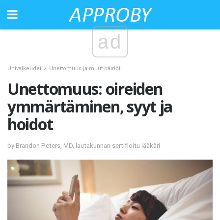
ad
Univaikeudet
Unettomuus ja muut häiriöt
Unettomuus: oireiden
ymmärtäminen, syyt ja
hoidot
by Brandon Peters, MD, lautakunnan sertifioitu lääkäri