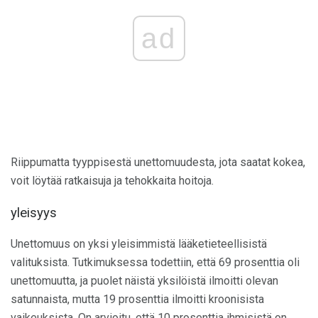
ad
Riippumatta tyyppisestä unettomuudesta, jota saatat kokea,
voit löytää ratkaisuja ja tehokkaita hoitoja.
yleisyys
Unettomuus on yksi yleisimmistä lääketieteellisistä
valituksista. Tutkimuksessa todettiin, että 69 prosenttia oli
unettomuutta, ja puolet näistä yksilöistä ilmoitti olevan
satunnaista, mutta 19 prosenttia ilmoitti kroonisista
vaikeuksista. On arvioitu, että 10 prosenttia ihmisistä on