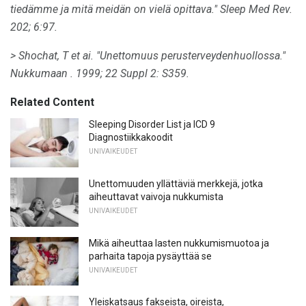
tiedämme ja mitä meidän on vielä opittava."
Sleep Med Rev.
202;
6:97.
> Shochat, T et ai.
"Unettomuus perusterveydenhuollossa."
Nukkumaan
.
1999;
22 Suppl 2: S359.
Related Content
Sleeping Disorder List ja ICD 9
Diagnostiikkakoodit
UNIVAIKEUDET
Unettomuuden yllättäviä merkkejä, jotka
aiheuttavat vaivoja nukkumista
UNIVAIKEUDET
Mikä aiheuttaa lasten nukkumismuotoa ja
parhaita tapoja pysäyttää se
UNIVAIKEUDET
Yleiskatsaus fakseista, oireista,