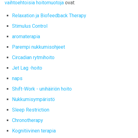
vaihtoehtoisia hoitomuotoja
ovat:
Relaxation ja Biofeedback Therapy
Stimulus Control
aromaterapia
Parempi nukkumisohjeet
Circadian rytmihoito
Jet Lag -hoito
naps
Shift-Work - unihäiriön hoito
Nukkumisympäristö
Sleep Restriction
Chronotherapy
Kognitiivinen terapia