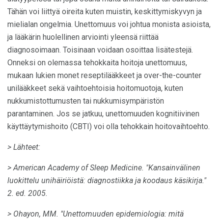
Tähän voi liittyä oireita kuten muistin, keskittymiskyvyn ja
mielialan ongelmia. Unettomuus voi johtua monista asioista,
ja lääkärin huolellinen arviointi yleensä riittää
diagnosoimaan. Toisinaan voidaan osoittaa lisätestejä.
Onneksi on olemassa tehokkaita hoitoja unettomuus,
mukaan lukien monet reseptilääkkeet ja over-the-counter
unilääkkeet sekä vaihtoehtoisia hoitomuotoja, kuten
nukkumistottumusten tai nukkumisympäristön
parantaminen. Jos se jatkuu, unettomuuden kognitiivinen
käyttäytymishoito (CBTI) voi olla tehokkain hoitovaihtoehto.
> Lähteet:
> American Academy of Sleep Medicine.
"Kansainvälinen
luokittelu unihäiriöistä: diagnostiikka ja koodaus käsikirja."
2. ed.
2005.
> Ohayon, MM.
"Unettomuuden epidemiologia: mitä